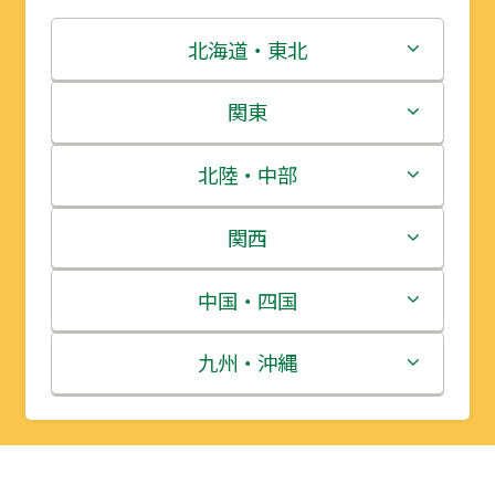
北海道・東北
北海道
関東
青森県
茨城県
北陸・中部
岩手県
栃木県
新潟県
関西
宮城県
群馬県
富山県
三重県
中国・四国
秋田県
埼玉県
石川県
滋賀県
鳥取県
九州・沖縄
山形県
千葉県
福井県
京都府
島根県
福岡県
福島県
東京都
山梨県
大阪府
岡山県
佐賀県