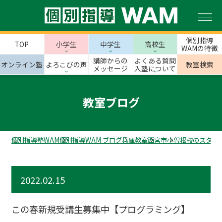
個別指導
TOP
小学生
中学生
高校生
WAMの特徴
講師からの
よくある質問
オンライン塾
よろこびの声
教室検索
メッセージ
入塾について
教室ブログ
個別指導塾WAM
個別指導WAM ブログ
兵庫教室
西宮市
小曽根校のスタッ
2022.02.15
この春新規受講生募集中【プログラミング】