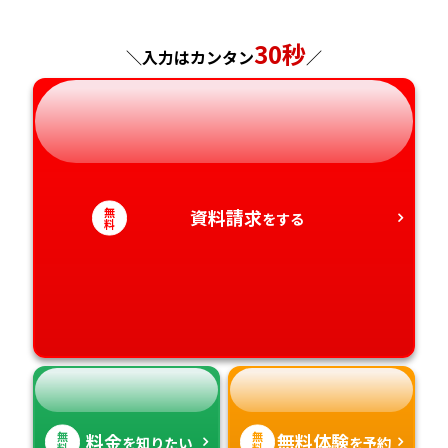
神奈川県
長野県
兵庫県
広島県
長崎県
30秒
＼入力はカンタン
／
岐阜県
奈良県
山口県
熊本県
静岡県
和歌山県
徳島県
大分県
愛知県
香川県
宮崎県
無
資料請求
をする
料
愛媛県
鹿児島県
高知県
沖縄県
無
無
料金
無料体験
を知りたい
を予約
料
料