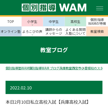
個別指導
TOP
小学生
中学生
高校生
WAMの特徴
講師からの
よくある質問
オンライン塾
よろこびの声
教室検索
メッセージ
入塾について
教室ブログ
個別指導塾WAM
個別指導WAM ブログ
兵庫教室
西宮市
小曽根校のスタッ
2022.02.10
本日2月10日私立高校入試【兵庫高校入試】