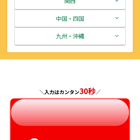
関西
宮城県
群馬県
富山県
三重県
中国・四国
秋田県
埼玉県
石川県
滋賀県
鳥取県
九州・沖縄
山形県
千葉県
福井県
京都府
島根県
福岡県
福島県
東京都
山梨県
大阪府
岡山県
佐賀県
神奈川県
長野県
兵庫県
広島県
長崎県
30秒
＼入力はカンタン
／
岐阜県
奈良県
山口県
熊本県
静岡県
和歌山県
徳島県
大分県
愛知県
香川県
宮崎県