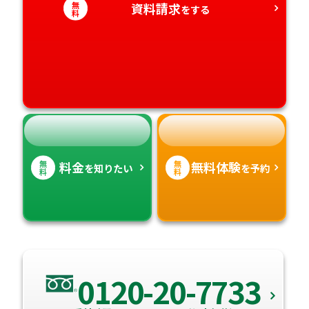
無
資料請求
をする
料
愛媛県
鹿児島県
高知県
沖縄県
無
無
料金
無料体験
を知りたい
を予約
料
料
0120-20-7733