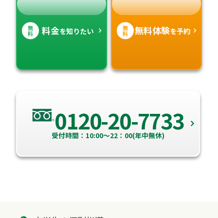
無
無
料金
無料体験
を知りたい
を予約
料
料
0120-20-7733
受付時間：10:00～22：00(年中無休)