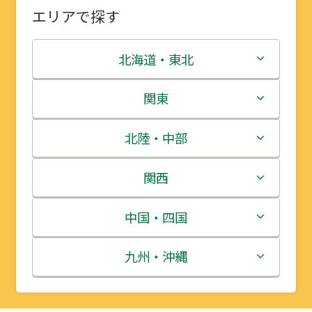
エリアで探す
北海道・東北
北海道
関東
青森県
茨城県
北陸・中部
岩手県
栃木県
新潟県
関西
宮城県
群馬県
富山県
三重県
中国・四国
秋田県
埼玉県
石川県
滋賀県
鳥取県
九州・沖縄
山形県
千葉県
福井県
京都府
島根県
福岡県