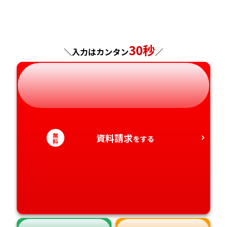
福島県
東京都
山梨県
大阪府
岡山県
佐賀県
神奈川県
長野県
兵庫県
広島県
長崎県
30秒
＼入力はカンタン
／
岐阜県
奈良県
山口県
熊本県
静岡県
和歌山県
徳島県
大分県
愛知県
香川県
宮崎県
無
資料請求
をする
料
愛媛県
鹿児島県
高知県
沖縄県