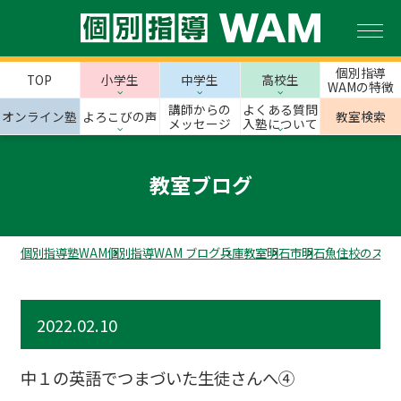
個別指導
TOP
小学生
中学生
高校生
WAMの特徴
講師からの
よくある質問
オンライン塾
よろこびの声
教室検索
メッセージ
入塾について
教室ブログ
個別指導塾WAM
個別指導WAM ブログ
兵庫教室
明石市
明石魚住校のスタ
2022.02.10
中１の英語でつまづいた生徒さんへ④