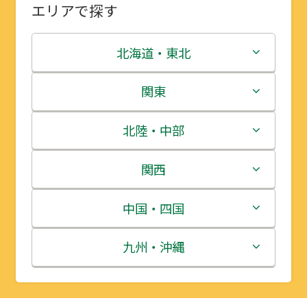
エリアで探す
北海道・東北
北海道
関東
青森県
茨城県
北陸・中部
岩手県
栃木県
新潟県
関西
宮城県
群馬県
富山県
三重県
中国・四国
秋田県
埼玉県
石川県
滋賀県
鳥取県
九州・沖縄
山形県
千葉県
福井県
京都府
島根県
福岡県