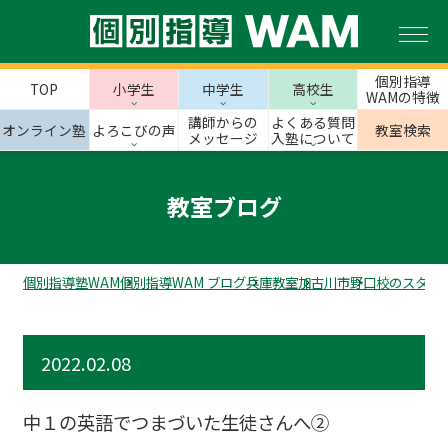
個別指導
TOP
小学生
中学生
高校生
WAMの特徴
講師からの
よくある質問
オンライン塾
よろこびの声
教室検索
メッセージ
入塾について
教室ブログ
個別指導塾WAM
個別指導WAM ブログ
兵庫教室
加古川市
野口校のスタッ
2022.02.08
中１の英語でつまづいた生徒さんへ②