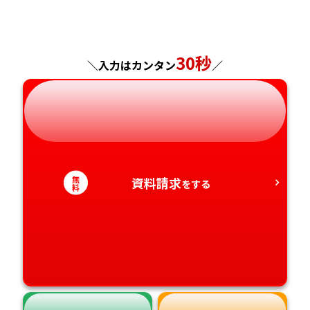
福島県
東京都
山梨県
大阪府
岡山県
佐賀県
神奈川県
長野県
兵庫県
広島県
長崎県
30秒
＼入力はカンタン
／
岐阜県
奈良県
山口県
熊本県
静岡県
和歌山県
徳島県
大分県
愛知県
香川県
宮崎県
無
資料請求
をする
料
愛媛県
鹿児島県
高知県
沖縄県