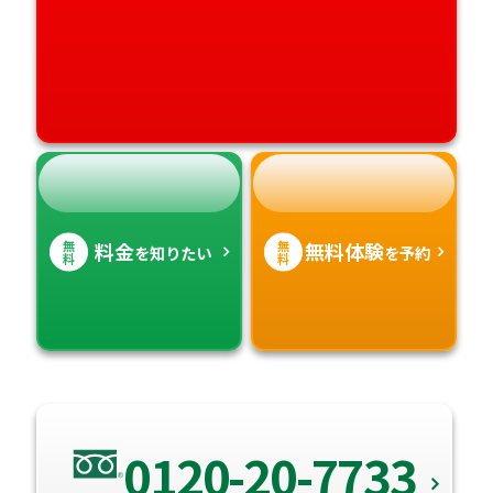
高知県
沖縄県
無
無
料金
無料体験
を知りたい
を予約
料
料
0120-20-7733