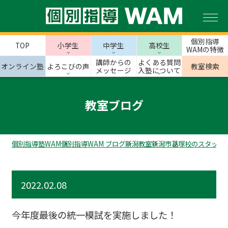
個別指導
TOP
小学生
中学生
高校生
WAMの特徴
講師からの
よくある質問
オンライン塾
よろこびの声
教室検索
メッセージ
入塾について
教室ブログ
個別指導塾WAM
個別指導WAM ブログ
新潟教室
新潟市
葛塚校のスタッフ
2022.02.08
今年度最後の統一模試を実施しました！