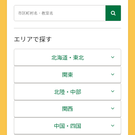
エリアで探す
北海道・東北
北海道
関東
青森県
茨城県
北陸・中部
岩手県
栃木県
新潟県
関西
宮城県
群馬県
富山県
三重県
中国・四国