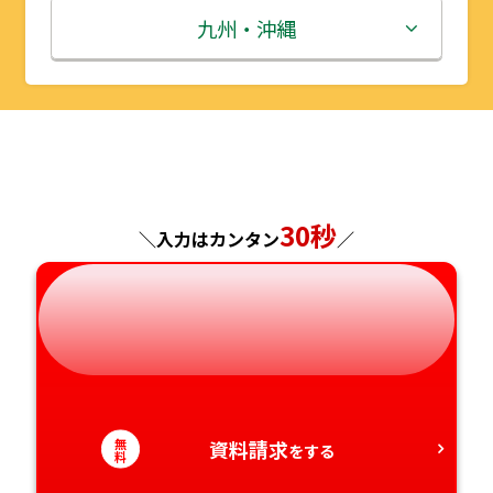
秋田県
埼玉県
石川県
滋賀県
鳥取県
九州・沖縄
山形県
千葉県
福井県
京都府
島根県
福岡県
福島県
東京都
山梨県
大阪府
岡山県
佐賀県
神奈川県
長野県
兵庫県
広島県
長崎県
30秒
＼入力はカンタン
／
岐阜県
奈良県
山口県
熊本県
静岡県
和歌山県
徳島県
大分県
愛知県
香川県
宮崎県
無
資料請求
をする
愛媛県
鹿児島県
料