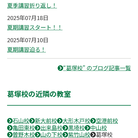
夏季講習折り返し！
2025年07月18日
夏期講習スタート！！
2025年07月10日
夏期講習迫る！
“葛塚校” のブログ記事一覧
葛塚校の近隣の教室
石山校
新大前校
大形木戸校
空港前校
亀田東校
出来島校
黒埼校
中山校
曽野木校
山の下校
紫竹山校
葛塚校