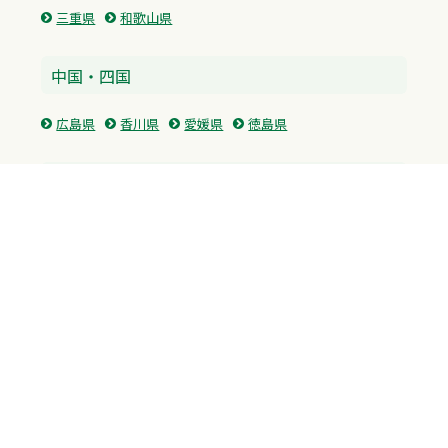
三重県
和歌山県
中国・四国
広島県
香川県
愛媛県
徳島県
九州・沖縄
福岡県
佐賀県
長崎県
熊本県
沖縄県
プライバシーポリシー
H.M.GROUP
WAMからのお知らせ
サイトマップ
自習室利用申込
成績保証制度 利用申込