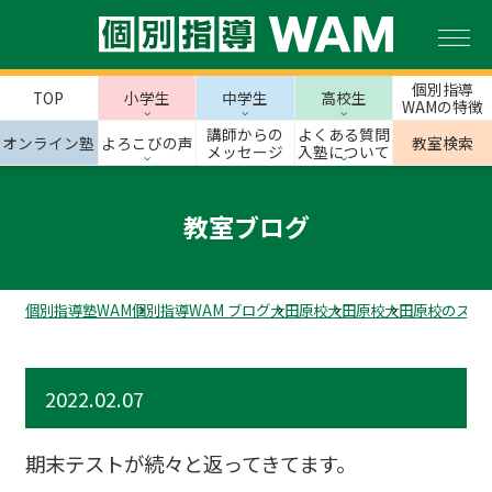
個別指導
TOP
小学生
中学生
高校生
WAMの特徴
講師からの
よくある質問
オンライン塾
よろこびの声
教室検索
メッセージ
入塾について
教室ブログ
個別指導塾WAM
個別指導WAM ブログ
大田原校
大田原校
大田原校のスタ
2022.02.07
期末テストが続々と返ってきてます。