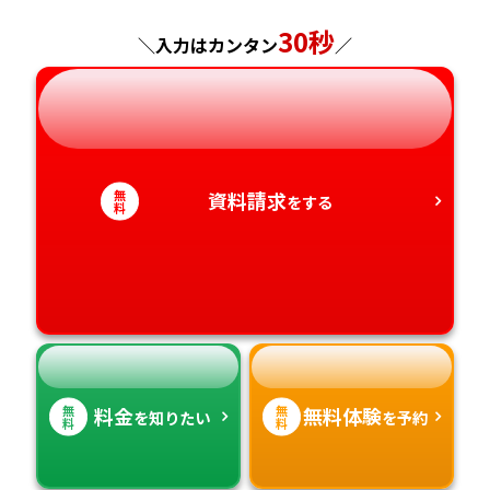
30秒
神奈川県
長野県
兵庫県
広島県
長崎県
＼入力はカンタン
／
岐阜県
奈良県
山口県
熊本県
静岡県
和歌山県
徳島県
大分県
無
資料請求
をする
料
愛知県
香川県
宮崎県
愛媛県
鹿児島県
高知県
沖縄県
無
無
料金
無料体験
を知りたい
を予約
料
料