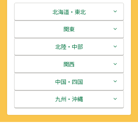
北海道・東北
北海道
関東
青森県
茨城県
北陸・中部
岩手県
栃木県
新潟県
関西
宮城県
群馬県
富山県
三重県
中国・四国
秋田県
埼玉県
石川県
滋賀県
鳥取県
九州・沖縄
山形県
千葉県
福井県
京都府
島根県
福岡県
福島県
東京都
山梨県
大阪府
岡山県
佐賀県