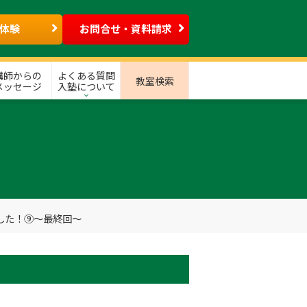
体験
お問合せ・資料請求
講師からの
よくある質問
教室検索
メッセージ
入塾について
した！⑨～最終回～