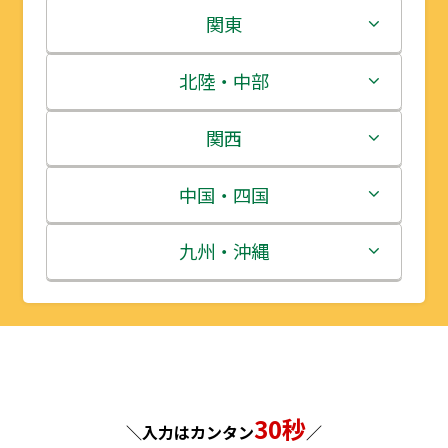
北海道
関東
青森県
茨城県
北陸・中部
岩手県
栃木県
新潟県
関西
宮城県
群馬県
富山県
三重県
中国・四国
秋田県
埼玉県
石川県
滋賀県
鳥取県
九州・沖縄
山形県
千葉県
福井県
京都府
島根県
福岡県
福島県
東京都
山梨県
大阪府
岡山県
佐賀県
神奈川県
長野県
兵庫県
広島県
長崎県
30秒
＼入力はカンタン
／