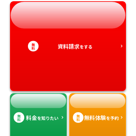
岐阜県
奈良県
山口県
熊本県
静岡県
和歌山県
徳島県
大分県
愛知県
香川県
宮崎県
無
資料請求
をする
料
愛媛県
鹿児島県
高知県
沖縄県
無
無
料金
無料体験
を知りたい
を予約
料
料