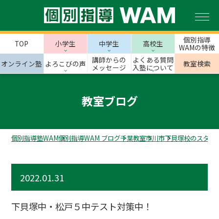
個別指導
TOP
小学生
中学生
高校生
WAMの特徴
講師からの
よくある質問
オンライン塾
よろこびの声
教室検索
メッセージ
入塾について
教室ブログ
個別指導塾WAM
個別指導WAM ブログ
千葉教室
市川市
下貝塚校のスタッ
2022.01.31
下貝塚中・松戸５中テスト対策中！