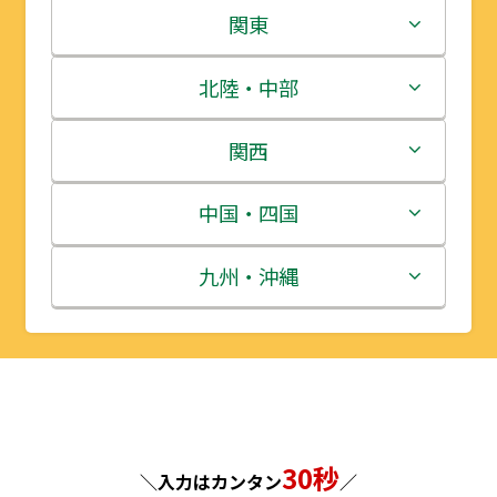
北海道
関東
青森県
茨城県
北陸・中部
岩手県
栃木県
新潟県
関西
宮城県
群馬県
富山県
三重県
中国・四国
秋田県
埼玉県
石川県
滋賀県
鳥取県
九州・沖縄
山形県
千葉県
福井県
京都府
島根県
福岡県
福島県
東京都
山梨県
大阪府
岡山県
佐賀県
神奈川県
長野県
兵庫県
広島県
長崎県
30秒
＼入力はカンタン
／