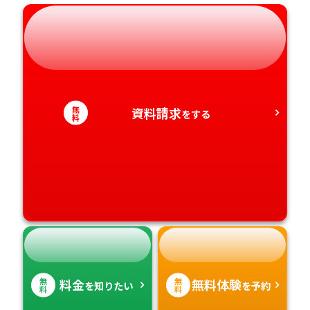
岐阜県
奈良県
山口県
熊本県
静岡県
和歌山県
徳島県
大分県
愛知県
香川県
宮崎県
無
資料請求
をする
料
愛媛県
鹿児島県
高知県
沖縄県
無
無
料金
無料体験
を知りたい
を予約
料
料