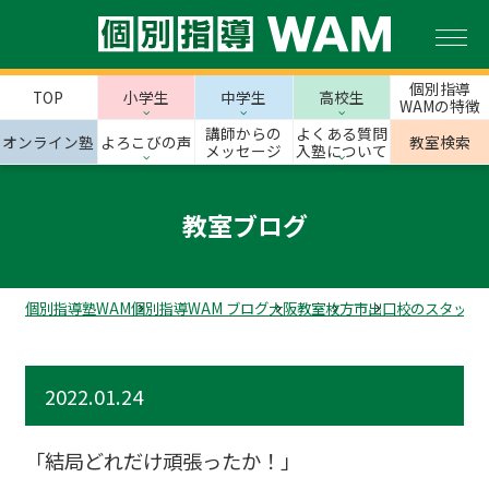
個別指導
TOP
小学生
中学生
高校生
WAMの特徴
講師からの
よくある質問
オンライン塾
よろこびの声
教室検索
メッセージ
入塾について
教室ブログ
個別指導塾WAM
個別指導WAM ブログ
大阪教室
枚方市
出口校のスタッフ
2022.01.24
「結局どれだけ頑張ったか！」