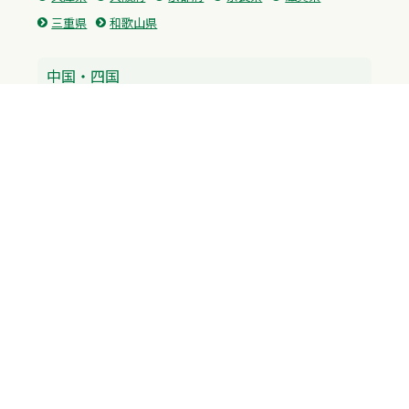
三重県
和歌山県
中国・四国
広島県
香川県
愛媛県
徳島県
九州・沖縄
福岡県
佐賀県
長崎県
熊本県
沖縄県
プライバシーポリシー
H.M.GROUP
WAMからのお知らせ
サイトマップ
自習室利用申込
成績保証制度 利用申込