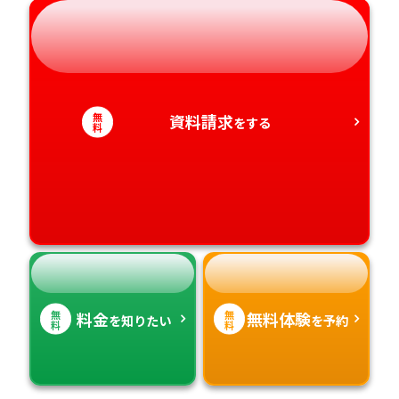
岐阜県
奈良県
山口県
熊本県
静岡県
和歌山県
徳島県
大分県
愛知県
香川県
宮崎県
無
資料請求
をする
料
愛媛県
鹿児島県
高知県
沖縄県
無
無
料金
無料体験
を知りたい
を予約
料
料