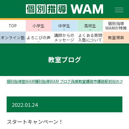
個別指導
TOP
小学生
中学生
高校生
WAMの特徴
講師からの
よくある質問
オンライン塾
よろこびの声
教室検索
メッセージ
入塾について
教室ブログ
個別指導塾WAM
個別指導WAM ブログ
兵庫教室
姫路市
姫路駅前校のスタ
2022.01.24
スタートキャンペーン！