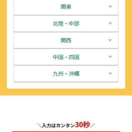
北海道
関東
青森県
茨城県
北陸・中部
岩手県
栃木県
新潟県
関西
宮城県
群馬県
富山県
三重県
中国・四国
秋田県
埼玉県
石川県
滋賀県
鳥取県
九州・沖縄
山形県
千葉県
福井県
京都府
島根県
福岡県
福島県
東京都
山梨県
大阪府
岡山県
佐賀県
神奈川県
長野県
兵庫県
広島県
長崎県
30秒
＼入力はカンタン
／