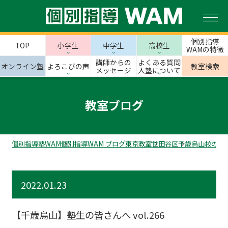
個別指導
TOP
小学生
中学生
高校生
WAMの特徴
講師からの
よくある質問
オンライン塾
よろこびの声
教室検索
メッセージ
入塾について
教室ブログ
個別指導塾WAM
個別指導WAM ブログ
東京教室
世田谷区
千歳烏山校のス
2022.01.23
【千歳烏山】塾生の皆さんへ vol.266