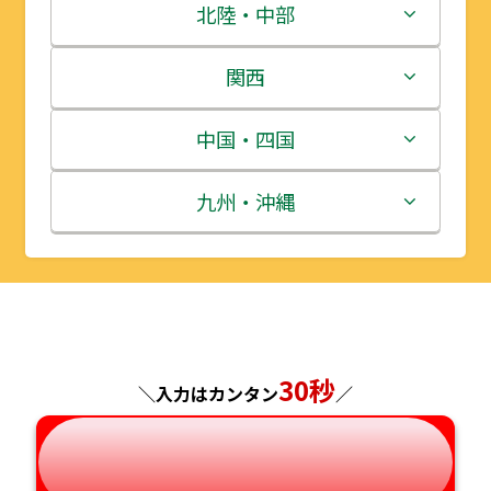
青森県
茨城県
北陸・中部
岩手県
栃木県
新潟県
関西
宮城県
群馬県
富山県
三重県
中国・四国
秋田県
埼玉県
石川県
滋賀県
鳥取県
九州・沖縄
山形県
千葉県
福井県
京都府
島根県
福岡県
福島県
東京都
山梨県
大阪府
岡山県
佐賀県
神奈川県
長野県
兵庫県
広島県
長崎県
30秒
＼入力はカンタン
／
岐阜県
奈良県
山口県
熊本県