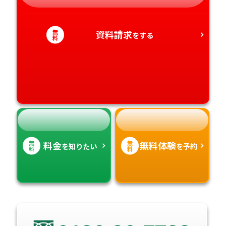
静岡県
和歌山県
徳島県
大分県
愛知県
香川県
無
宮崎県
資料請求
をする
料
愛媛県
鹿児島県
高知県
沖縄県
無
無
料金
無料体験
を知りたい
を予約
料
料