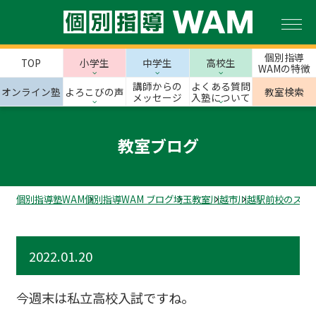
個別指導
TOP
小学生
中学生
高校生
WAMの特徴
講師からの
よくある質問
オンライン塾
よろこびの声
教室検索
メッセージ
入塾について
教室ブログ
個別指導塾WAM
個別指導WAM ブログ
埼玉教室
川越市
川越駅前校のスタ
2022.01.20
今週末は私立高校入試ですね。