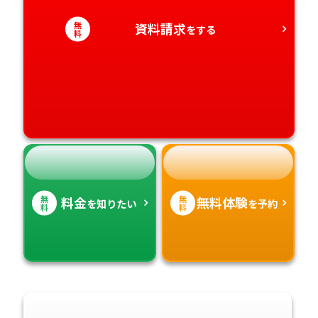
愛知県
香川県
宮崎県
無
資料請求
をする
料
愛媛県
鹿児島県
高知県
沖縄県
無
無
料金
無料体験
を知りたい
を予約
料
料