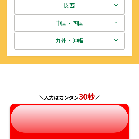
岩手県
栃木県
新潟県
関西
宮城県
群馬県
富山県
三重県
中国・四国
秋田県
埼玉県
石川県
滋賀県
鳥取県
九州・沖縄
山形県
千葉県
福井県
京都府
島根県
福岡県
福島県
東京都
山梨県
大阪府
岡山県
佐賀県
神奈川県
長野県
兵庫県
広島県
長崎県
30秒
＼入力はカンタン
／
岐阜県
奈良県
山口県
熊本県
静岡県
和歌山県
徳島県
大分県