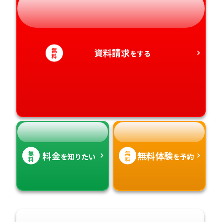
岐阜県
奈良県
山口県
熊本県
静岡県
和歌山県
徳島県
大分県
無
資料請求
をする
愛知県
香川県
料
宮崎県
愛媛県
鹿児島県
高知県
沖縄県
無
無
料金
無料体験
を知りたい
を予約
料
料