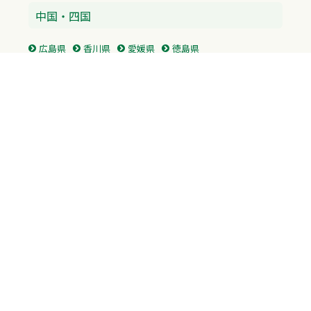
中国・四国
広島県
香川県
愛媛県
徳島県
九州・沖縄
福岡県
佐賀県
長崎県
熊本県
沖縄県
プライバシーポリシー
H.M.GROUP
WAMからのお知らせ
サイトマップ
自習室利用申込
成績保証制度 利用申込
Copyright © 2023 Whole Ability Making WAM. All Rights Reserved.