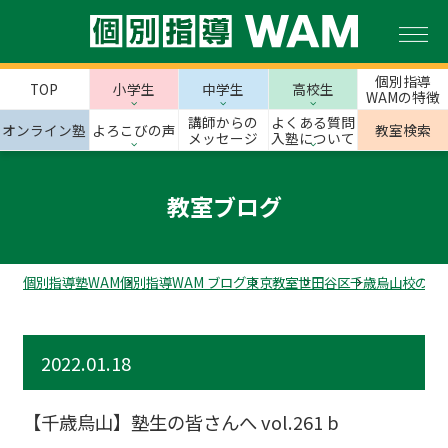
個別指導
TOP
小学生
中学生
高校生
WAMの特徴
講師からの
よくある質問
オンライン塾
よろこびの声
教室検索
メッセージ
入塾について
教室ブログ
個別指導塾WAM
個別指導WAM ブログ
東京教室
世田谷区
千歳烏山校のス
2022.01.18
【千歳烏山】塾生の皆さんへ vol.261 b