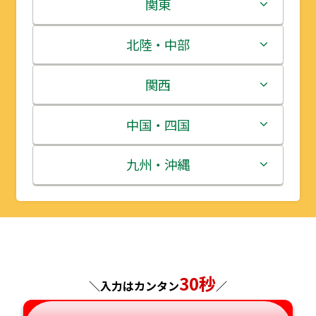
北海道
関東
青森県
茨城県
北陸・中部
岩手県
栃木県
新潟県
関西
宮城県
群馬県
富山県
三重県
中国・四国
秋田県
埼玉県
石川県
滋賀県
鳥取県
九州・沖縄
山形県
千葉県
福井県
京都府
島根県
福岡県
福島県
東京都
山梨県
大阪府
岡山県
佐賀県
神奈川県
長野県
兵庫県
30秒
広島県
長崎県
＼入力はカンタン
／