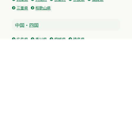
三重県
和歌山県
中国・四国
広島県
香川県
愛媛県
徳島県
九州・沖縄
福岡県
佐賀県
長崎県
熊本県
沖縄県
プライバシーポリシー
H.M.GROUP
WAMからのお知らせ
サイトマップ
自習室利用申込
成績保証制度 利用申込