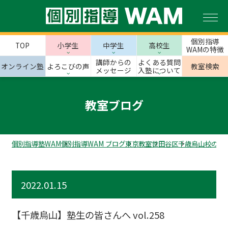
個別指導
TOP
小学生
中学生
高校生
WAMの特徴
講師からの
よくある質問
オンライン塾
よろこびの声
教室検索
メッセージ
入塾について
教室ブログ
個別指導塾WAM
個別指導WAM ブログ
東京教室
世田谷区
千歳烏山校のス
2022.01.15
【千歳烏山】塾生の皆さんへ vol.258