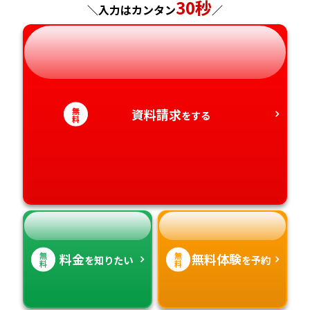
神奈川県
長野県
兵庫県
30秒
広島県
長崎県
＼入力はカンタン
／
岐阜県
奈良県
山口県
熊本県
静岡県
和歌山県
徳島県
大分県
無
資料請求
をする
愛知県
香川県
宮崎県
料
愛媛県
鹿児島県
高知県
沖縄県
無
無
料金
無料体験
を知りたい
を予約
料
料