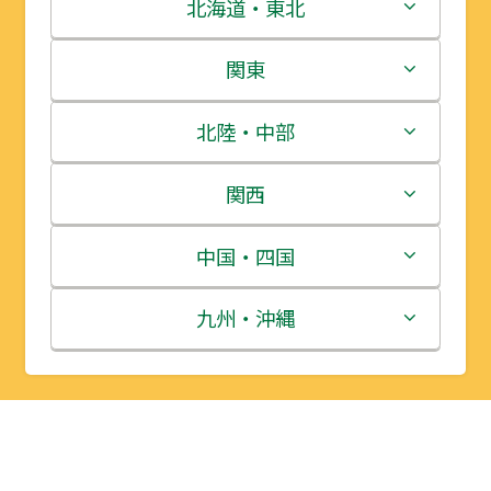
北海道・東北
北海道
関東
青森県
茨城県
北陸・中部
岩手県
栃木県
新潟県
関西
宮城県
群馬県
富山県
三重県
中国・四国
秋田県
埼玉県
石川県
滋賀県
鳥取県
九州・沖縄
山形県
千葉県
福井県
京都府
島根県
福岡県
福島県
東京都
山梨県
大阪府
岡山県
佐賀県