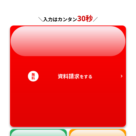
神奈川県
長野県
兵庫県
広島県
長崎県
30秒
＼入力はカンタン
／
岐阜県
奈良県
山口県
熊本県
静岡県
和歌山県
徳島県
大分県
愛知県
香川県
宮崎県
無
資料請求
をする
愛媛県
鹿児島県
料
高知県
沖縄県