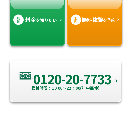
無
無
料金
無料体験
を知りたい
を予約
料
料
0120-20-7733
受付時間：10:00～22：00(年中無休)