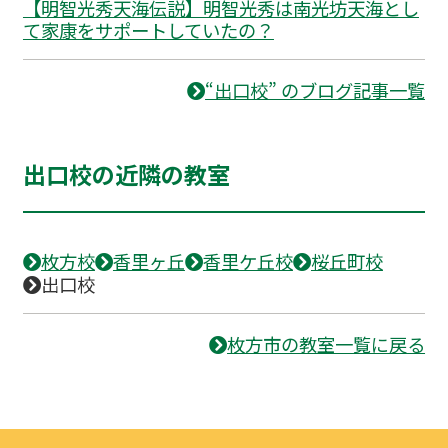
【明智光秀天海伝説】明智光秀は南光坊天海とし
て家康をサポートしていたの？
“出口校” のブログ記事一覧
出口校の近隣の教室
枚方校
香里ヶ丘
香里ケ丘校
桜丘町校
出口校
枚方市の教室一覧に戻る