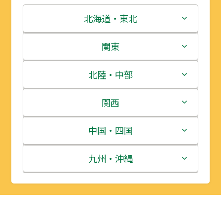
北海道・東北
北海道
関東
青森県
茨城県
北陸・中部
岩手県
栃木県
新潟県
関西
宮城県
群馬県
富山県
三重県
中国・四国
秋田県
埼玉県
石川県
滋賀県
鳥取県
九州・沖縄
山形県
千葉県
福井県
京都府
島根県
福岡県
福島県
東京都
山梨県
大阪府
岡山県
佐賀県