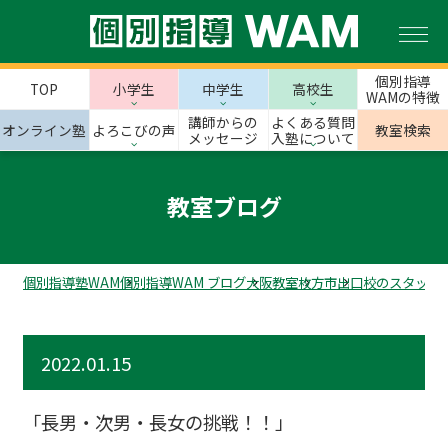
個別指導
TOP
小学生
中学生
高校生
WAMの特徴
講師からの
よくある質問
オンライン塾
よろこびの声
教室検索
メッセージ
入塾について
教室ブログ
個別指導塾WAM
個別指導WAM ブログ
大阪教室
枚方市
出口校のスタッフ
2022.01.15
「長男・次男・長女の挑戦！！」