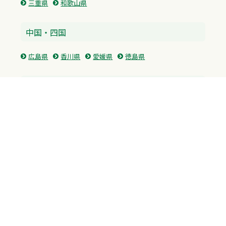
三重県
和歌山県
中国・四国
広島県
香川県
愛媛県
徳島県
九州・沖縄
福岡県
佐賀県
長崎県
熊本県
沖縄県
プライバシーポリシー
H.M.GROUP
WAMからのお知らせ
サイトマップ
自習室利用申込
成績保証制度 利用申込