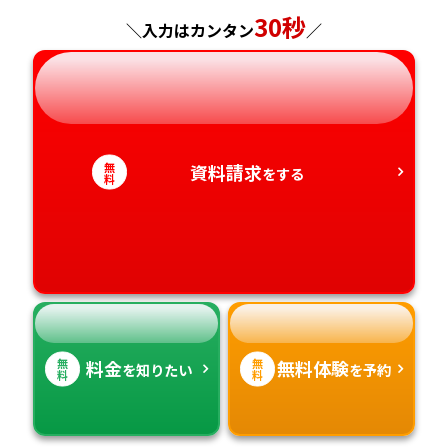
30秒
神奈川県
長野県
兵庫県
広島県
長崎県
＼入力はカンタン
／
岐阜県
奈良県
山口県
熊本県
静岡県
和歌山県
徳島県
大分県
無
資料請求
をする
料
愛知県
香川県
宮崎県
愛媛県
鹿児島県
高知県
沖縄県
無
無
料金
無料体験
を知りたい
を予約
料
料