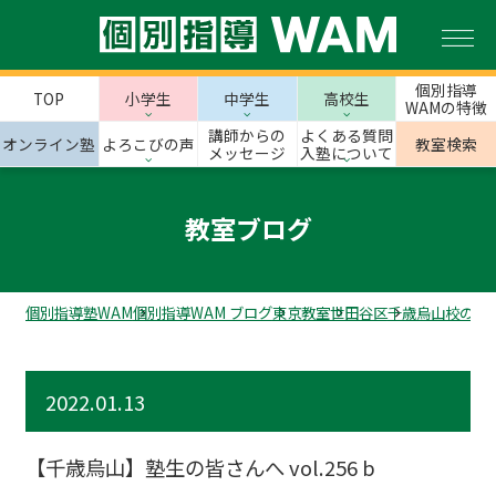
個別指導
TOP
小学生
中学生
高校生
WAMの特徴
講師からの
よくある質問
オンライン塾
よろこびの声
教室検索
メッセージ
入塾について
教室ブログ
個別指導塾WAM
個別指導WAM ブログ
東京教室
世田谷区
千歳烏山校のス
2022.01.13
【千歳烏山】塾生の皆さんへ vol.256 b