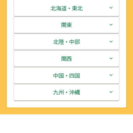
北海道・東北
北海道
関東
青森県
茨城県
北陸・中部
岩手県
栃木県
新潟県
関西
宮城県
群馬県
富山県
三重県
中国・四国
秋田県
埼玉県
石川県
滋賀県
鳥取県
九州・沖縄
山形県
千葉県
福井県
京都府
島根県
福岡県
福島県
東京都
山梨県
大阪府
岡山県
佐賀県