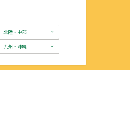
北陸・中部
新潟県
九州・沖縄
富山県
福岡県
石川県
佐賀県
福井県
長崎県
山梨県
熊本県
長野県
大分県