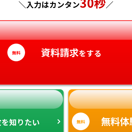
30秒
神奈川県
徳島県
＼入力はカンタン
／
香川県
愛媛県
高知県
資料請求
をする
無料
金
無料体
を知りたい
無料