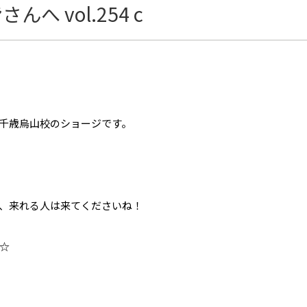
 vol.254 c
千歳烏山校のショージです。
、来れる人は来てくださいね！
☆