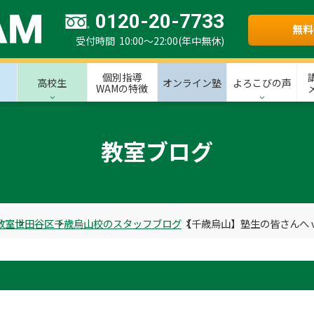
0120-20-7733
無料
受付時間 10:00～22:00(年中無休)
個別指導
高校生
オンライン塾
よろこびの声
WAMの特徴
教室ブログ
教室
世田谷区
千歳烏山校のスタッフブログ
【千歳烏山】塾生の皆さんへ vol