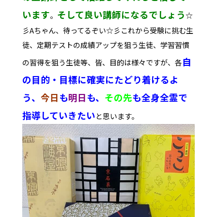
います
そして良い講師になるでしょう
。
☆
彡Aちゃん、待ってるぞい☆彡これから受験に挑む生
徒、定期テストの成績アップを狙う生徒、学習習慣
自
の習得を狙う生徒等、皆、目的は様々ですが、各
の目的・目標に確実にたどり着けるよ
う、
今日
も
明日
も、
その先
も全身全霊で
指導していきたい
と思います。