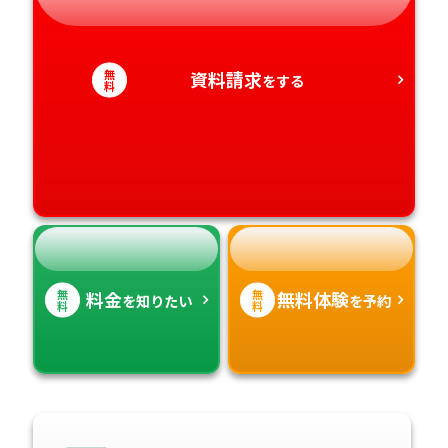
静岡県
和歌山県
徳島県
大分県
愛知県
香川県
宮崎県
無
資料請求
をする
料
愛媛県
鹿児島県
高知県
沖縄県
無
無
料金
無料体験
を知りたい
を予約
料
料