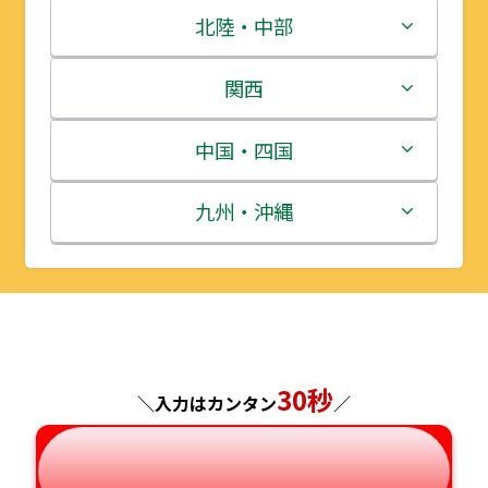
青森県
茨城県
北陸・中部
岩手県
栃木県
新潟県
関西
宮城県
群馬県
富山県
三重県
中国・四国
秋田県
埼玉県
石川県
滋賀県
鳥取県
九州・沖縄
山形県
千葉県
福井県
京都府
島根県
福岡県
福島県
東京都
山梨県
大阪府
岡山県
佐賀県
神奈川県
長野県
兵庫県
広島県
長崎県
30秒
＼入力はカンタン
／
岐阜県
奈良県
山口県
熊本県