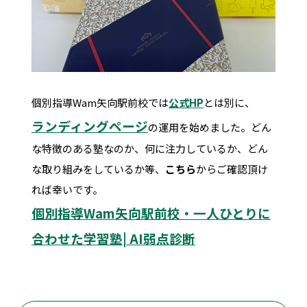
個別指導Wam矢向駅前校では
公式HP
とは別に、
ランディングページ
の運用を始めました。どん
な特徴のある塾なのか、何に注力しているか、どん
な取り組みをしているか等、
こちら
からご確認頂け
れば幸いです。
個別指導Wam矢向駅前校・一人ひとりに
合わせた学習塾| AI弱点診断