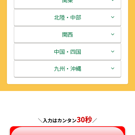
関東
青森県
茨城県
北陸・中部
岩手県
栃木県
新潟県
関西
宮城県
群馬県
富山県
三重県
中国・四国
秋田県
埼玉県
石川県
滋賀県
鳥取県
九州・沖縄
山形県
千葉県
福井県
京都府
島根県
福岡県
福島県
東京都
山梨県
大阪府
岡山県
佐賀県
神奈川県
長野県
30秒
兵庫県
広島県
長崎県
＼入力はカンタン
／
岐阜県
奈良県
山口県