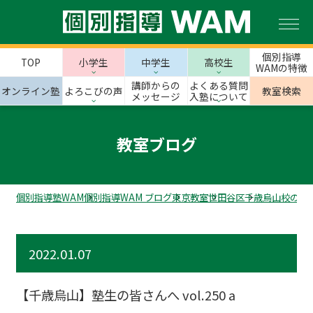
個別指導
TOP
小学生
中学生
高校生
WAMの特徴
講師からの
よくある質問
オンライン塾
よろこびの声
教室検索
メッセージ
入塾について
教室ブログ
個別指導塾WAM
個別指導WAM ブログ
東京教室
世田谷区
千歳烏山校のス
2022.01.07
【千歳烏山】塾生の皆さんへ vol.250 a