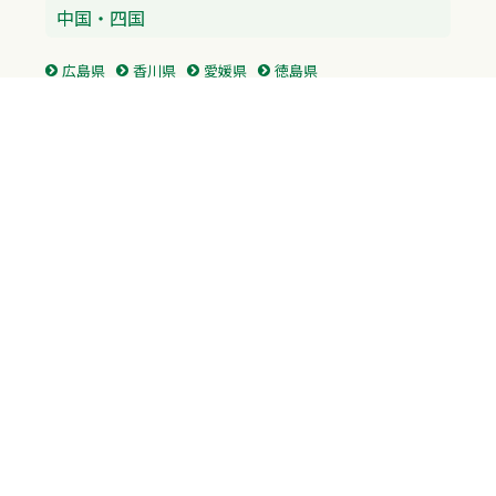
中国・四国
広島県
香川県
愛媛県
徳島県
九州・沖縄
福岡県
佐賀県
長崎県
熊本県
沖縄県
プライバシーポリシー
H.M.GROUP
WAMからのお知らせ
サイトマップ
自習室利用申込
成績保証制度 利用申込
Copyright © 2023 Whole Ability Making WAM. All Rights Reserved.