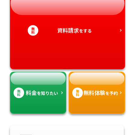
熊本県
静岡県
和歌山県
徳島県
大分県
無
資料請求
をする
愛知県
香川県
料
宮崎県
愛媛県
鹿児島県
高知県
沖縄県
無
無
料金
無料体験
を知りたい
を予約
料
料