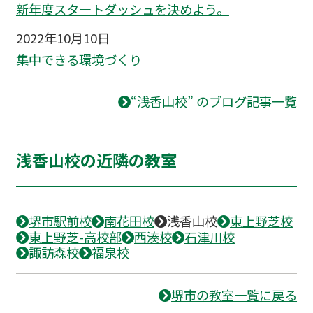
新年度スタートダッシュを決めよう。
2022年10月10日
集中できる環境づくり
“浅香山校” のブログ記事一覧
浅香山校の近隣の教室
堺市駅前校
南花田校
浅香山校
東上野芝校
東上野芝-高校部
西湊校
石津川校
諏訪森校
福泉校
堺市の教室一覧に戻る