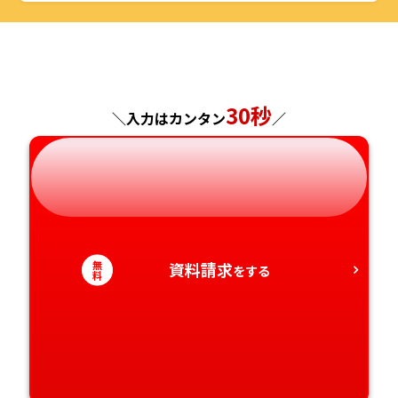
千葉県
福井県
京都府
島根県
福岡県
福島県
東京都
山梨県
大阪府
岡山県
佐賀県
神奈川県
長野県
兵庫県
広島県
長崎県
30秒
＼入力はカンタン
／
岐阜県
奈良県
山口県
熊本県
静岡県
和歌山県
徳島県
大分県
愛知県
香川県
宮崎県
無
資料請求
をする
料
愛媛県
鹿児島県
高知県
沖縄県