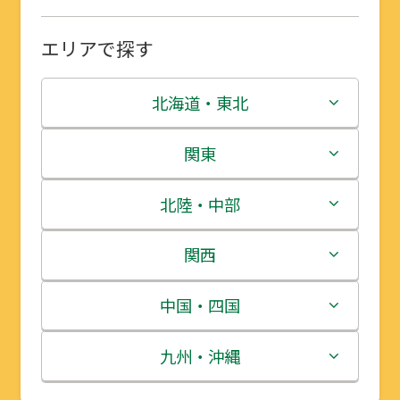
エリアで探す
北海道・東北
北海道
関東
青森県
茨城県
北陸・中部
岩手県
栃木県
新潟県
関西
宮城県
群馬県
富山県
三重県
中国・四国
秋田県
埼玉県
石川県
滋賀県
鳥取県
九州・沖縄
山形県