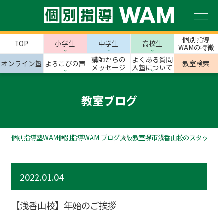
個別指導
TOP
小学生
中学生
高校生
WAMの特徴
講師からの
よくある質問
オンライン塾
よろこびの声
教室検索
メッセージ
入塾について
教室ブログ
個別指導塾WAM
個別指導WAM ブログ
大阪教室
堺市
浅香山校のスタッフ
2022.01.04
【浅香山校】年始のご挨拶