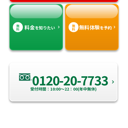
無
無
料金
無料体験
を知りたい
を予約
料
料
0120-20-7733
受付時間：10:00～22：00(年中無休)