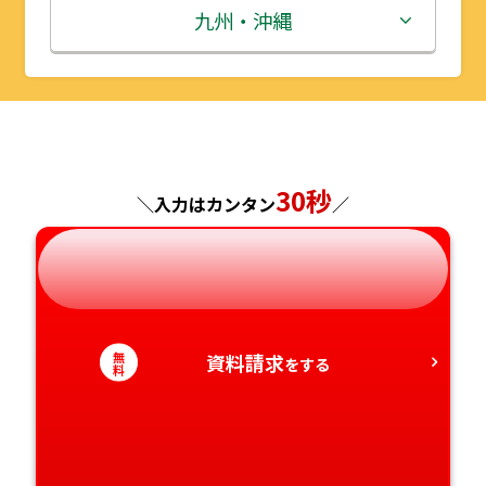
秋田県
埼玉県
石川県
滋賀県
鳥取県
九州・沖縄
山形県
千葉県
福井県
京都府
島根県
福岡県
福島県
東京都
山梨県
大阪府
岡山県
佐賀県
30秒
神奈川県
長野県
兵庫県
広島県
長崎県
＼入力はカンタン
／
岐阜県
奈良県
山口県
熊本県
静岡県
和歌山県
徳島県
大分県
無
資料請求
をする
料
愛知県
香川県
宮崎県
愛媛県
鹿児島県