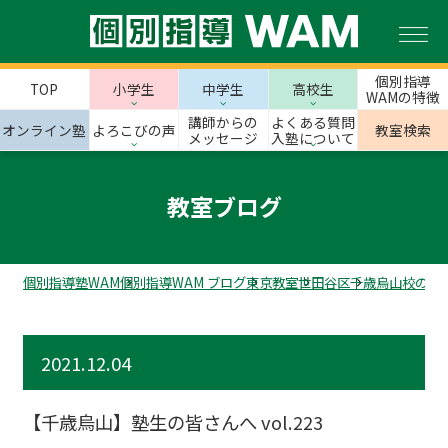
個別指導
TOP
小学生
中学生
高校生
WAMの特徴
講師からの
よくある質問
オンライン塾
よろこびの声
教室検索
メッセージ
入塾について
教室ブログ
個別指導塾WAM
個別指導WAM ブログ
東京教室
世田谷区
千歳烏山校のス
2021.12.04
【千歳烏山】塾生の皆さんへ vol.223