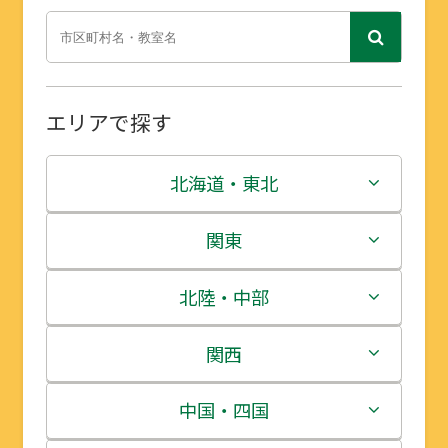
エリアで探す
北海道・東北
北海道
関東
青森県
茨城県
北陸・中部
岩手県
栃木県
新潟県
関西
宮城県
群馬県
富山県
三重県
中国・四国