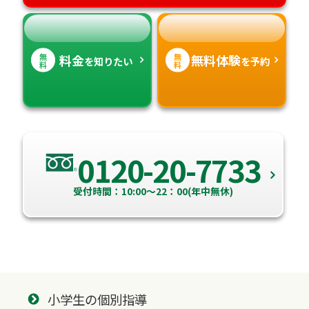
高知県
沖縄県
無
無
料金
無料体験
を知りたい
を予約
料
料
0120-20-7733
受付時間：10:00～22：00(年中無休)
小学生の個別指導