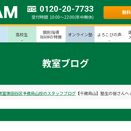
0120-20-7733
無料
受付時間 10:00～22:00(年中無休)
個別指導
高校生
オンライン塾
よろこびの声
WAMの特徴
教室ブログ
教室
世田谷区
千歳烏山校のスタッフブログ
【千歳烏山】塾生の皆さんへ vo