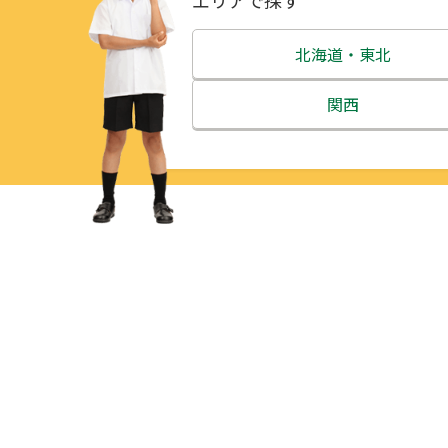
エリアで探す
北海道・東北
北海道
関西
青森県
三重県
岩手県
滋賀県
宮城県
京都府
秋田県
大阪府
山形県
兵庫県
福島県
奈良県
和歌山県