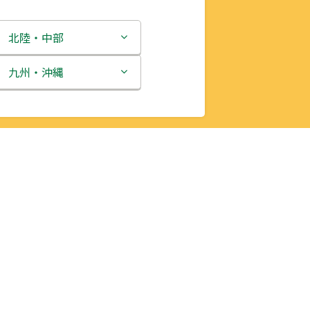
北陸・中部
新潟県
九州・沖縄
富山県
福岡県
石川県
佐賀県
福井県
長崎県
山梨県
熊本県
長野県
大分県
岐阜県
宮崎県
静岡県
鹿児島県