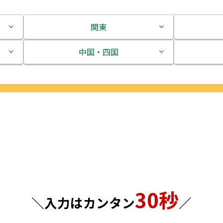
関東
茨城県
中国・四国
栃木県
鳥取県
群馬県
島根県
埼玉県
岡山県
千葉県
広島県
東京都
山口県
30秒
神奈川県
徳島県
＼入力はカンタン
／
香川県