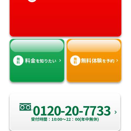
愛媛県
鹿児島県
高知県
沖縄県
無
無
料金
無料体験
を知りたい
を予約
料
料
0120-20-7733
受付時間：10:00～22：00(年中無休)