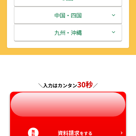
宮城県
群馬県
富山県
三重県
中国・四国
秋田県
埼玉県
石川県
滋賀県
鳥取県
九州・沖縄
山形県
千葉県
福井県
京都府
島根県
福岡県
福島県
東京都
山梨県
大阪府
岡山県
佐賀県
神奈川県
長野県
兵庫県
広島県
長崎県
30秒
＼入力はカンタン
／
岐阜県
奈良県
山口県
熊本県
静岡県
和歌山県
徳島県
大分県
愛知県
無
資料請求
香川県
宮崎県
をする
料