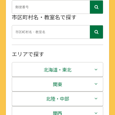
市区町村名・教室名で探す
エリアで探す
北海道・東北
北海道
関東
青森県
茨城県
北陸・中部
岩手県
栃木県
新潟県
関西