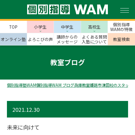
個別指導
TOP
小学生
中学生
高校生
WAMの特徴
講師からの
よくある質問
オンライン塾
よろこびの声
教室検索
メッセージ
入塾について
教室ブログ
個別指導塾WAM
個別指導WAM ブログ
兵庫教室
姫路市
津田校のスタッフ
2021.12.30
未来に向けて