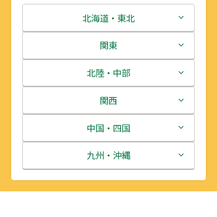
北海道・東北
北海道
関東
青森県
茨城県
北陸・中部
岩手県
栃木県
新潟県
関西
宮城県
群馬県
富山県
三重県
中国・四国
秋田県
埼玉県
石川県
滋賀県
鳥取県
九州・沖縄
山形県
千葉県
福井県
京都府
島根県
福岡県
福島県
東京都
山梨県
大阪府
岡山県
佐賀県