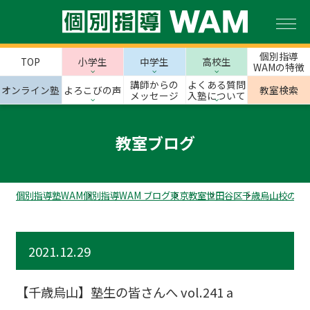
個別指導
TOP
小学生
中学生
高校生
WAMの特徴
講師からの
よくある質問
オンライン塾
よろこびの声
教室検索
メッセージ
入塾について
教室ブログ
個別指導塾WAM
個別指導WAM ブログ
東京教室
世田谷区
千歳烏山校のス
2021.12.29
【千歳烏山】塾生の皆さんへ vol.241 a