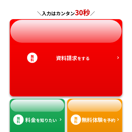
神奈川県
長野県
兵庫県
30秒
広島県
長崎県
＼入力はカンタン
／
岐阜県
奈良県
山口県
熊本県
静岡県
和歌山県
徳島県
大分県
無
資料請求
をする
愛知県
香川県
宮崎県
料
愛媛県
鹿児島県
高知県
沖縄県
無
無
料金
無料体験
を知りたい
を予約
料
料