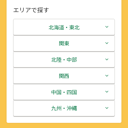
エリアで探す
北海道・東北
北海道
関東
青森県
茨城県
北陸・中部
岩手県
栃木県
新潟県
関西
宮城県
群馬県
富山県
三重県
中国・四国
秋田県
埼玉県
石川県
滋賀県
鳥取県
九州・沖縄
山形県
千葉県
福井県
京都府
島根県
福岡県