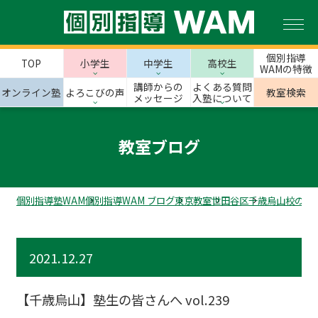
個別指導
TOP
小学生
中学生
高校生
WAMの特徴
講師からの
よくある質問
オンライン塾
よろこびの声
教室検索
メッセージ
入塾について
教室ブログ
個別指導塾WAM
個別指導WAM ブログ
東京教室
世田谷区
千歳烏山校のス
2021.12.27
【千歳烏山】塾生の皆さんへ vol.239