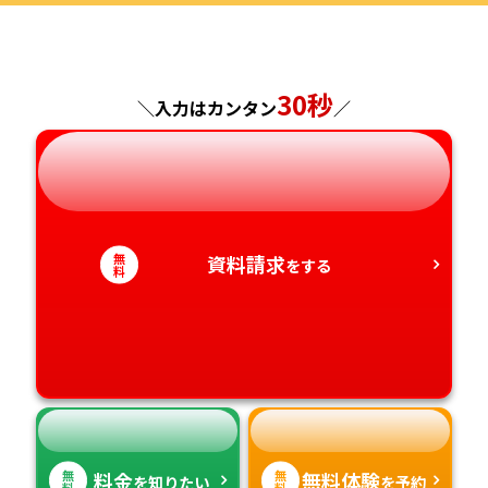
福島県
東京都
山梨県
大阪府
岡山県
佐賀県
30秒
神奈川県
長野県
兵庫県
広島県
長崎県
＼入力はカンタン
／
岐阜県
奈良県
山口県
熊本県
静岡県
和歌山県
徳島県
大分県
無
資料請求
をする
料
愛知県
香川県
宮崎県
愛媛県
鹿児島県
高知県
沖縄県
無
無
料金
無料体験
を知りたい
を予約
料
料