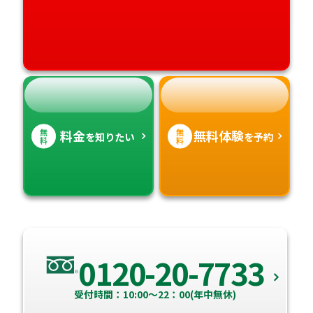
高知県
沖縄県
無
無
料金
無料体験
を知りたい
を予約
料
料
0120-20-7733
受付時間：10:00～22：00(年中無休)