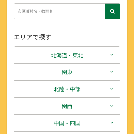
エリアで探す
北海道・東北
北海道
関東
青森県
茨城県
北陸・中部
岩手県
栃木県
新潟県
関西
宮城県
群馬県
富山県
三重県
中国・四国