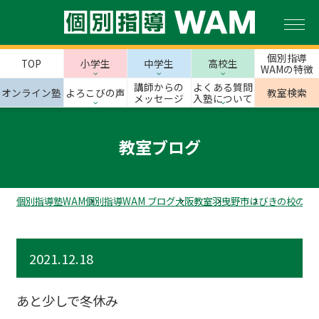
個別指導
TOP
小学生
中学生
高校生
WAMの特徴
講師からの
よくある質問
オンライン塾
よろこびの声
教室検索
メッセージ
入塾について
教室ブログ
個別指導塾WAM
個別指導WAM ブログ
大阪教室
羽曳野市
はびきの校のス
2021.12.18
あと少しで冬休み