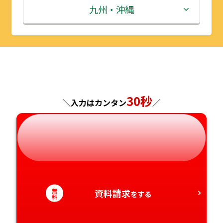
秋田県
埼玉県
石川県
滋賀県
鳥取県
九州・沖縄
山形県
千葉県
福井県
京都府
島根県
福岡県
福島県
東京都
山梨県
大阪府
岡山県
佐賀県
神奈川県
長野県
兵庫県
広島県
長崎県
30秒
＼入力はカンタン
／
岐阜県
奈良県
山口県
熊本県
静岡県
和歌山県
徳島県
大分県
愛知県
香川県
宮崎県
無
資料請求
をする
料
愛媛県
鹿児島県