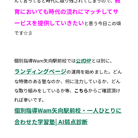
んて言ってると時代に取り残されてしまうので、
育においても時代の流れにマッチしてサ
ービスを提供していきたい
と思う今日この頃
です☆彡
個別指導Wam矢向駅前校では
公式HP
とは別に、
ランディングページ
の運用を始めました。どん
な特徴のある塾なのか、何に注力しているか、どん
な取り組みをしているか等、
こちら
からご確認頂け
れば幸いです。
個別指導Wam矢向駅前校・一人ひとりに
合わせた学習塾| AI弱点診断