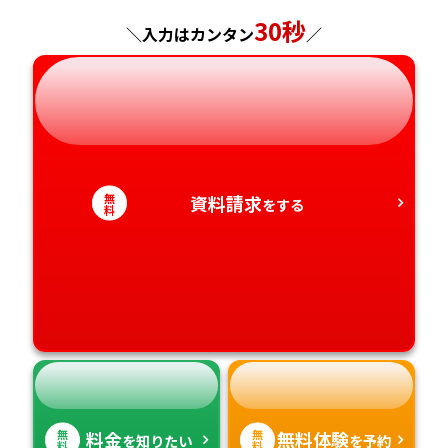
神奈川県
長野県
兵庫県
広島県
長崎県
30秒
＼入力はカンタン
／
岐阜県
奈良県
山口県
熊本県
静岡県
和歌山県
徳島県
大分県
愛知県
香川県
宮崎県
無
資料請求
をする
料
愛媛県
鹿児島県
高知県
沖縄県
無
無
料金
無料体験
を知りたい
を予約
料
料