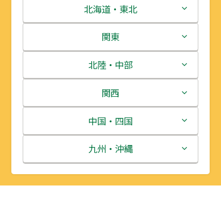
北海道・東北
北海道
関東
青森県
茨城県
北陸・中部
岩手県
栃木県
新潟県
関西
宮城県
群馬県
富山県
三重県
中国・四国
秋田県
埼玉県
石川県
滋賀県
鳥取県
九州・沖縄
山形県
千葉県
福井県
京都府
島根県
福岡県
福島県
東京都
山梨県
大阪府
岡山県
佐賀県