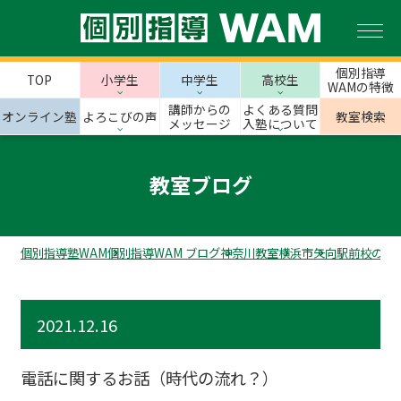
個別指導
TOP
小学生
中学生
高校生
WAMの特徴
講師からの
よくある質問
オンライン塾
よろこびの声
教室検索
メッセージ
入塾について
教室ブログ
個別指導塾WAM
個別指導WAM ブログ
神奈川教室
横浜市
矢向駅前校のス
2021.12.16
電話に関するお話（時代の流れ？）