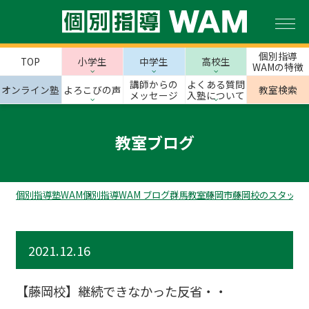
個別指導
TOP
小学生
中学生
高校生
WAMの特徴
講師からの
よくある質問
オンライン塾
よろこびの声
教室検索
メッセージ
入塾について
教室ブログ
個別指導塾WAM
個別指導WAM ブログ
群馬教室
藤岡市
藤岡校のスタッフ
2021.12.16
【藤岡校】継続できなかった反省・・