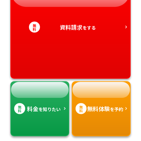
愛知県
香川県
宮崎県
無
資料請求
をする
料
愛媛県
鹿児島県
高知県
沖縄県
無
無
料金
無料体験
を知りたい
を予約
料
料