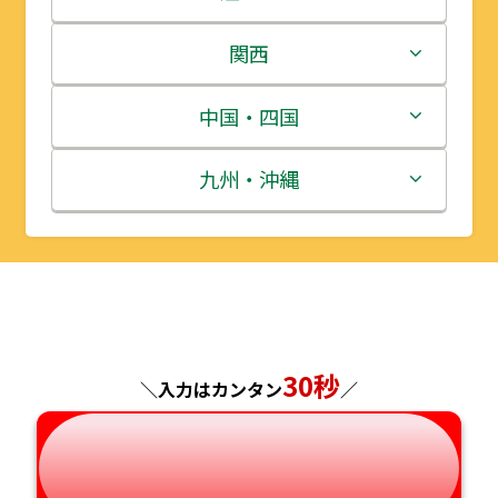
岩手県
栃木県
新潟県
関西
宮城県
群馬県
富山県
三重県
中国・四国
秋田県
埼玉県
石川県
滋賀県
鳥取県
九州・沖縄
山形県
千葉県
福井県
京都府
島根県
福岡県
福島県
東京都
山梨県
大阪府
岡山県
佐賀県
神奈川県
長野県
兵庫県
広島県
長崎県
30秒
＼入力はカンタン
／
岐阜県
奈良県
山口県
熊本県
静岡県
和歌山県
徳島県
大分県