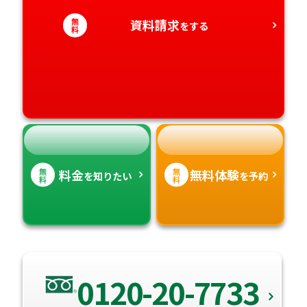
愛知県
無
香川県
資料請求
宮崎県
をする
料
愛媛県
鹿児島県
高知県
沖縄県
無
無
料金
無料体験
を知りたい
を予約
料
料
0120-20-7733