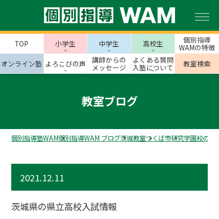
個別指導
TOP
小学生
中学生
高校生
WAMの特徴
講師からの
よくある質問
オンライン塾
よろこびの声
教室検索
メッセージ
入塾について
教室ブログ
個別指導塾WAM
個別指導WAM ブログ
茨城教室
つくば市
研究学園校のス
2021.12.11
茨城県の県立高校入試情報