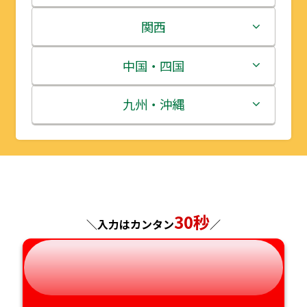
岩手県
栃木県
新潟県
関西
宮城県
群馬県
富山県
三重県
中国・四国
秋田県
埼玉県
石川県
滋賀県
鳥取県
九州・沖縄
山形県
千葉県
福井県
京都府
島根県
福岡県
福島県
東京都
山梨県
大阪府
岡山県
佐賀県
神奈川県
長野県
兵庫県
広島県
長崎県
30秒
＼入力はカンタン
／
岐阜県
奈良県
山口県
熊本県
静岡県
和歌山県
徳島県
大分県