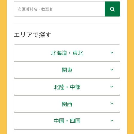
エリアで探す
北海道・東北
北海道
関東
青森県
茨城県
北陸・中部
岩手県
栃木県
新潟県
関西
宮城県
群馬県
富山県
三重県
中国・四国