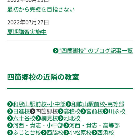
最初から完璧を目指さない
2022年07月27日
夏期講習実施中
“四箇郷校” のブログ記事一覧
四箇郷校の近隣の教室
和歌山駅前校-小中部
和歌山駅前校-高等部
日進校
四箇郷校
高積校
宮前校
川永校
六十谷校
楠見校
河北校
河西・貴志‐小中部
河西・貴志‐高等部
ふじと台校
西脇校
小松原校
西浜校