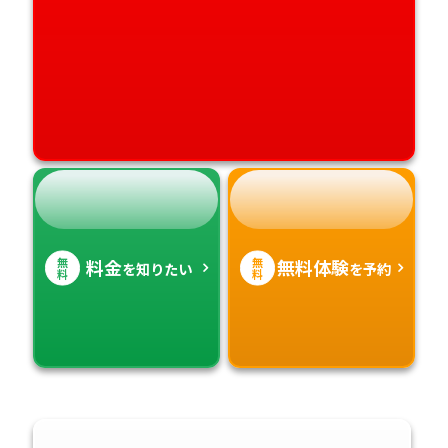
高知県
沖縄県
無
無
料金
無料体験
を知りたい
を予約
料
料