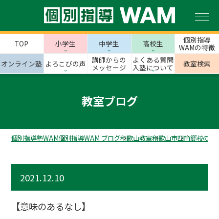
個別指導
TOP
小学生
中学生
高校生
WAMの特徴
講師からの
よくある質問
オンライン塾
よろこびの声
教室検索
メッセージ
入塾について
教室ブログ
個別指導塾WAM
個別指導WAM ブログ
和歌山教室
和歌山市
四箇郷校のス
2021.12.10
【意味のあるなし】