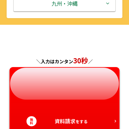
秋田県
埼玉県
石川県
滋賀県
鳥取県
九州・沖縄
山形県
千葉県
福井県
京都府
島根県
福岡県
福島県
東京都
山梨県
大阪府
岡山県
佐賀県
神奈川県
長野県
兵庫県
広島県
長崎県
30秒
＼入力はカンタン
／
岐阜県
奈良県
山口県
熊本県
静岡県
和歌山県
徳島県
大分県
愛知県
香川県
宮崎県
愛媛県
鹿児島県
無
資料請求
をする
料