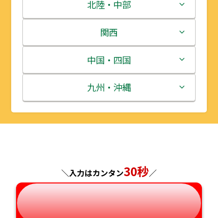
青森県
茨城県
北陸・中部
岩手県
栃木県
新潟県
関西
宮城県
群馬県
富山県
三重県
中国・四国
秋田県
埼玉県
石川県
滋賀県
鳥取県
九州・沖縄
山形県
千葉県
福井県
京都府
島根県
福岡県
福島県
東京都
山梨県
大阪府
岡山県
佐賀県
神奈川県
長野県
兵庫県
広島県
長崎県
30秒
＼入力はカンタン
／
岐阜県
奈良県
山口県
熊本県