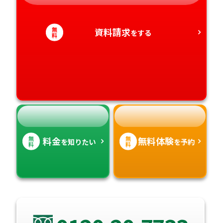
静岡県
和歌山県
徳島県
大分県
愛知県
香川県
無
宮崎県
資料請求
をする
料
愛媛県
鹿児島県
高知県
沖縄県
無
無
料金
無料体験
を知りたい
を予約
料
料