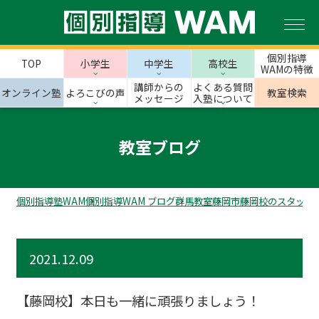
個別指導
TOP
小学生
中学生
高校生
WAMの特徴
講師からの
よくある質問
オンライン塾
よろこびの声
教室検索
メッセージ
入塾について
教室ブログ
個別指導塾WAM
個別指導WAM ブログ
群馬教室
藤岡市
藤岡校のスタッフ
2021.12.09
【藤岡校】本日も一緒に頑張りましょう！