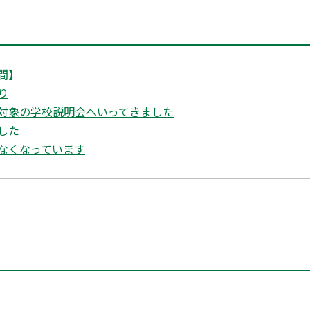
間】
り
対象の学校説明会へいってきました
した
なくなっています