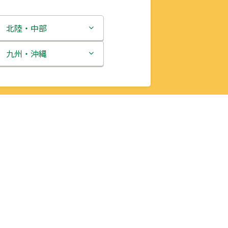
北陸・中部
新潟県
九州・沖縄
富山県
福岡県
石川県
佐賀県
福井県
長崎県
山梨県
熊本県
長野県
大分県
岐阜県
宮崎県
静岡県
鹿児島県