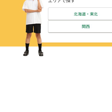
エリアで探す
北海道・東北
北海道
関西
青森県
三重県
岩手県
滋賀県
宮城県
京都府
秋田県
大阪府
山形県
兵庫県
福島県
奈良県
和歌山県