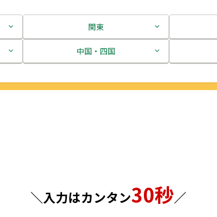
関東
茨城県
中国・四国
栃木県
鳥取県
群馬県
島根県
埼玉県
岡山県
千葉県
広島県
東京都
山口県
30秒
神奈川県
徳島県
＼入力はカンタン
／
香川県