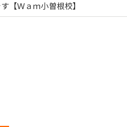
です【Ｗａｍ小曽根校】