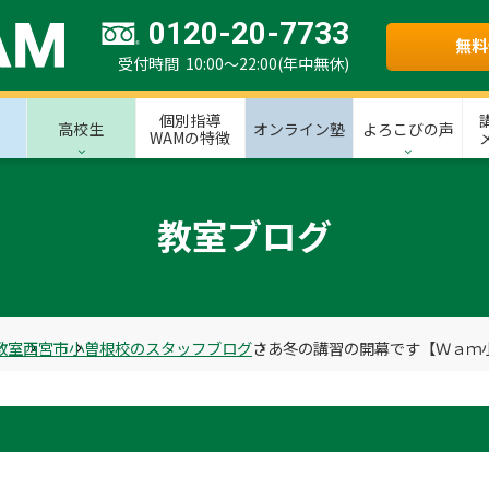
0120-20-7733
無料
受付時間 10:00～22:00(年中無休)
個別指導
高校生
オンライン塾
よろこびの声
WAMの特徴
教室ブログ
教室
西宮市
小曽根校のスタッフブログ
さあ冬の講習の開幕です【Ｗａｍ