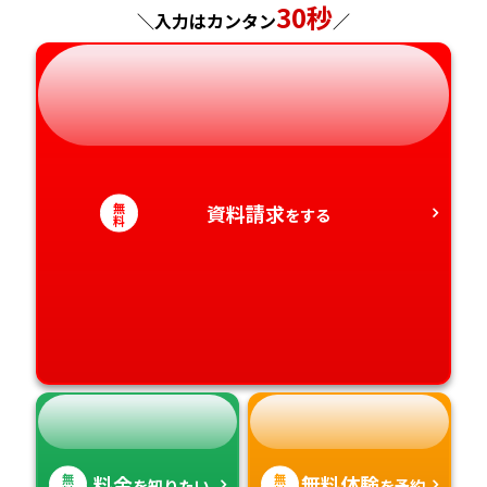
30秒
＼入力はカンタン
／
岐阜県
奈良県
山口県
熊本県
静岡県
和歌山県
徳島県
大分県
愛知県
香川県
宮崎県
無
資料請求
をする
料
愛媛県
鹿児島県
高知県
沖縄県
無
無
料金
無料体験
を知りたい
を予約