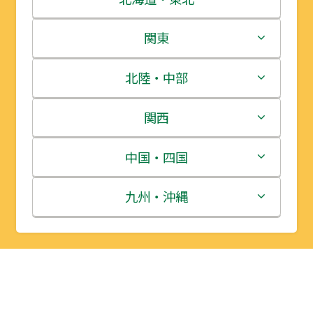
北海道
関東
青森県
茨城県
北陸・中部
岩手県
栃木県
新潟県
関西
宮城県
群馬県
富山県
三重県
中国・四国
秋田県
埼玉県
石川県
滋賀県
鳥取県
九州・沖縄
山形県
千葉県
福井県
京都府
島根県
福岡県
福島県
東京都
山梨県
大阪府
岡山県
佐賀県
神奈川県
長野県
兵庫県
広島県
長崎県