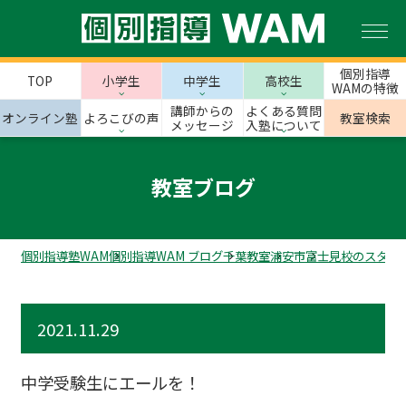
個別指導
TOP
小学生
中学生
高校生
WAMの特徴
講師からの
よくある質問
オンライン塾
よろこびの声
教室検索
メッセージ
入塾について
教室ブログ
個別指導塾WAM
個別指導WAM ブログ
千葉教室
浦安市
富士見校のスタッ
2021.11.29
中学受験生にエールを！