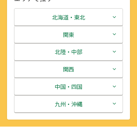
北海道・東北
北海道
関東
青森県
茨城県
北陸・中部
岩手県
栃木県
新潟県
関西
宮城県
群馬県
富山県
三重県
中国・四国
秋田県
埼玉県
石川県
滋賀県
鳥取県
九州・沖縄
山形県
千葉県
福井県
京都府
島根県
福岡県
福島県
東京都
山梨県
大阪府