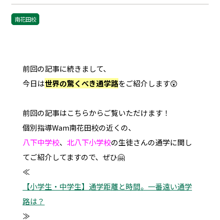
南花田校
前回の記事に続きまして、
今日は
世界の驚くべき通学路
をご紹介します😲
前回の記事はこちらからご覧いただけます！
個別指導Wam南花田校の近くの、
八下中学校
、
北八下小学校
の生徒さんの通学に関し
てご紹介してますので、ぜひ🤗
≪
【小学生・中学生】通学距離と時間。一番遠い通学
路は？
≫