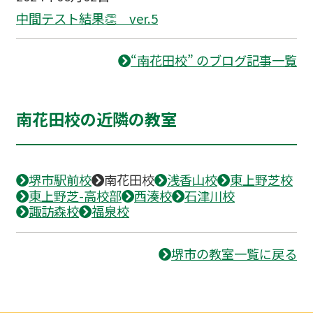
中間テスト結果👏 ver.5
“南花田校” のブログ記事一覧
南花田校の近隣の教室
堺市駅前校
南花田校
浅香山校
東上野芝校
東上野芝-高校部
西湊校
石津川校
諏訪森校
福泉校
堺市の教室一覧に戻る