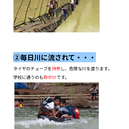
②毎日川に流されて・・・
タイヤのチューブを
持参
し、危険な川を渡ります。
学校に通うのも
命がけ
です。