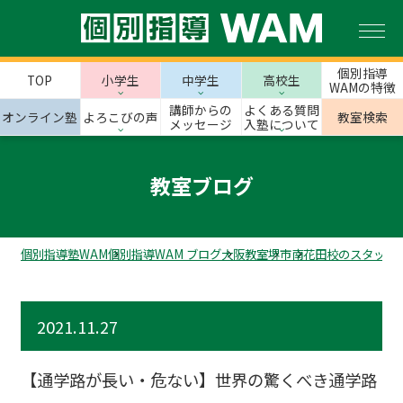
個別指導
TOP
小学生
中学生
高校生
WAMの特徴
講師からの
よくある質問
オンライン塾
よろこびの声
教室検索
メッセージ
入塾について
教室ブログ
個別指導塾WAM
個別指導WAM ブログ
大阪教室
堺市
南花田校のスタッフ
2021.11.27
【通学路が長い・危ない】世界の驚くべき通学路