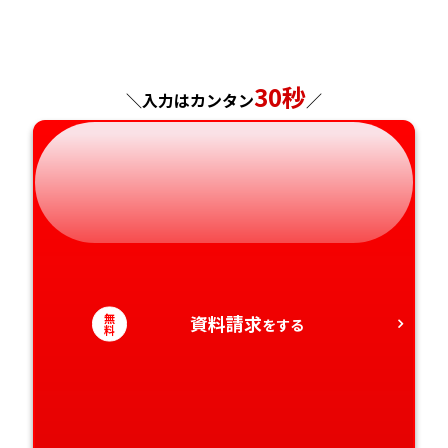
岡山県
佐賀県
神奈川県
長野県
兵庫県
広島県
長崎県
30秒
＼入力はカンタン
／
岐阜県
奈良県
山口県
熊本県
静岡県
和歌山県
徳島県
大分県
愛知県
香川県
宮崎県
愛媛県
鹿児島県
無
資料請求
をする
料
高知県
沖縄県