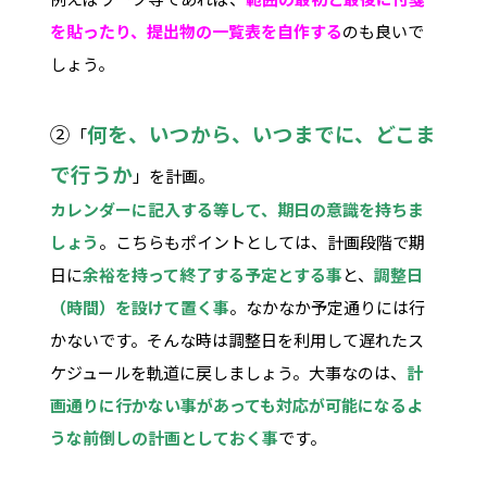
を貼ったり、提出物の一覧表を自作する
のも良いで
しょう
。
②
何を、いつから、いつまでに、どこま
「
で行うか
」を計画。
カレンダーに記入する等して、期日の意識を持ちま
しょう
。こちらもポイントとしては、計画段階で期
日に
余裕を持って終了する予定
とする事
と、
調整日
（時間）を設けて置く事
。なかなか予定通りには行
かないです。そんな時は調整日を利用して遅れたス
ケジュールを軌道に戻しましょう。大事なのは、
計
画通りに行かない事があっても対応が可能になるよ
うな前倒しの計画としておく事
です。