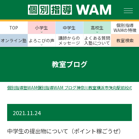
個別指導
TOP
小学生
中学生
高校生
WAMの特徴
講師からの
よくある質問
オンライン塾
よろこびの声
教室検索
メッセージ
入塾について
教室ブログ
個別指導塾WAM
個別指導WAM ブログ
神奈川教室
横浜市
矢向駅前校のス
2021.11.24
中学生の提出物について（ポイント稼ごうぜ）