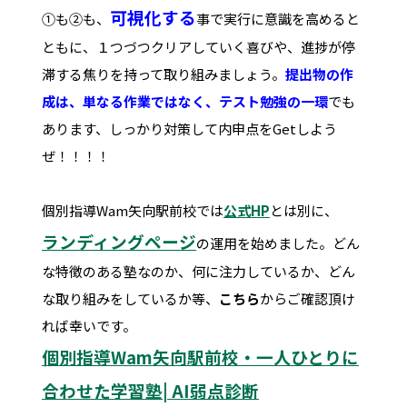
可視化する
①も②も、
事で実行に意識を高めると
ともに、１つづつクリアしていく喜びや、進捗が停
滞する焦りを持って取り組みましょう。
提出物の作
成は、単なる作業ではなく、テスト勉強の一環
でも
あります、しっかり対策して内申点をGetしよう
ぜ！！！！
個別指導Wam矢向駅前校では
公式HP
とは別に、
ランディングページ
の運用を始めました。どん
な特徴のある塾なのか、何に注力しているか、どん
な取り組みをしているか等、
こちら
からご確認頂け
れば幸いです。
個別指導Wam矢向駅前校・一人ひとりに
合わせた学習塾| AI弱点診断