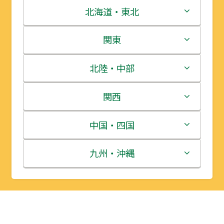
北海道・東北
北海道
関東
青森県
茨城県
北陸・中部
岩手県
栃木県
新潟県
関西
宮城県
群馬県
富山県
三重県
中国・四国
秋田県
埼玉県
石川県
滋賀県
鳥取県
九州・沖縄
山形県
千葉県
福井県
京都府
島根県
福岡県
福島県
東京都
山梨県
大阪府
岡山県
佐賀県