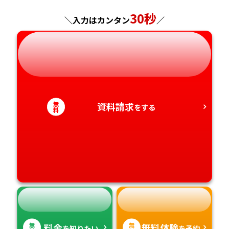
神奈川県
長野県
兵庫県
広島県
長崎県
30秒
＼入力はカンタン
／
岐阜県
奈良県
山口県
熊本県
静岡県
和歌山県
徳島県
大分県
愛知県
香川県
宮崎県
無
資料請求
をする
料
愛媛県
鹿児島県
高知県
沖縄県
無
無
料金
無料体験
を知りたい
を予約