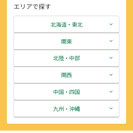
エリアで探す
北海道・東北
北海道
関東
青森県
茨城県
北陸・中部
岩手県
栃木県
新潟県
関西
宮城県
群馬県
富山県
三重県
中国・四国
秋田県
埼玉県
石川県
滋賀県
鳥取県
九州・沖縄
山形県
千葉県
福井県
京都府
島根県
福岡県