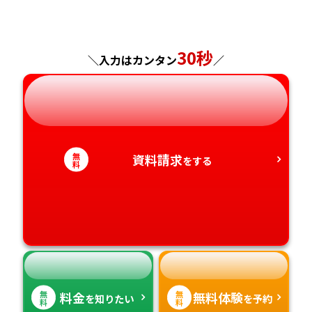
福島県
東京都
山梨県
大阪府
岡山県
佐賀県
30秒
神奈川県
長野県
兵庫県
広島県
長崎県
＼入力はカンタン
／
岐阜県
奈良県
山口県
熊本県
静岡県
和歌山県
徳島県
大分県
無
資料請求
をする
料
愛知県
香川県
宮崎県
愛媛県
鹿児島県
高知県
沖縄県
無
無
料金
無料体験
を知りたい
を予約
料
料