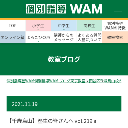
個別指導
TOP
小学生
中学生
高校生
WAMの特徴
講師からの
よくある質問
オンライン塾
よろこびの声
教室検索
メッセージ
入塾について
教室ブログ
個別指導塾WAM
個別指導WAM ブログ
東京教室
世田谷区
千歳烏山校のス
2021.11.19
【千歳烏山】塾生の皆さんへ vol.219 a