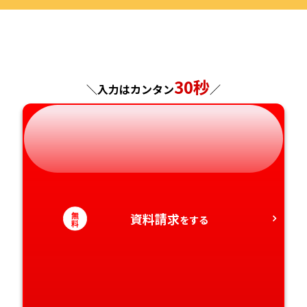
福島県
東京都
山梨県
大阪府
岡山県
佐賀県
神奈川県
長野県
兵庫県
広島県
長崎県
30秒
＼入力はカンタン
／
岐阜県
奈良県
山口県
熊本県
静岡県
和歌山県
徳島県
大分県
愛知県
香川県
宮崎県
無
資料請求
をする
愛媛県
鹿児島県
料
高知県
沖縄県