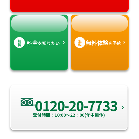
無
無
料金
無料体験
を知りたい
を予約
料
料
0120-20-7733
受付時間：10:00～22：00(年中無休)