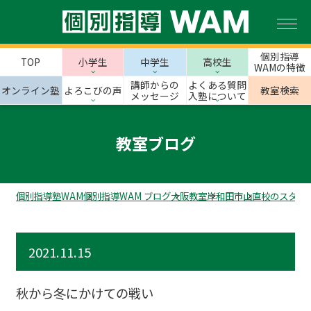
個別指導
TOP
小学生
中学生
高校生
WAMの特徴
講師からの
よくある質問
オンライン塾
よろこびの声
教室検索
メッセージ
入塾について
教室ブログ
個別指導塾WAM
個別指導WAM ブログ
大阪教室
岸和田市
山直校のスタッ
2021.11.15
秋から冬にかけての戦い