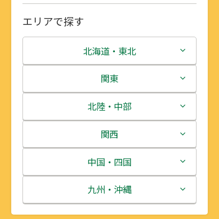
エリアで探す
北海道・東北
北海道
関東
青森県
茨城県
北陸・中部
岩手県
栃木県
新潟県
関西
宮城県
群馬県
富山県
三重県
中国・四国
秋田県
埼玉県
石川県
滋賀県
鳥取県
九州・沖縄
山形県
千葉県
福井県
京都府
島根県
福岡県