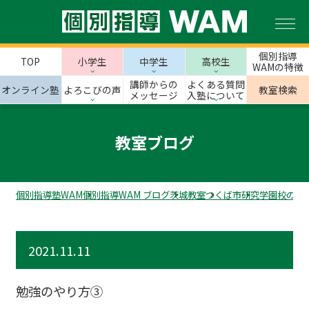
個別指導
TOP
小学生
中学生
高校生
WAMの特徴
講師からの
よくある質問
オンライン塾
よろこびの声
教室検索
メッセージ
入塾について
教室ブログ
個別指導塾WAM
個別指導WAM ブログ
茨城教室
つくば市
研究学園校のス
2021.11.11
勉強のやり方③