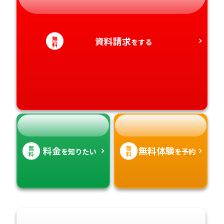
静岡県
和歌山県
徳島県
大分県
愛知県
香川県
宮崎県
無
資料請求
をする
料
愛媛県
鹿児島県
高知県
沖縄県
無
無
料金
無料体験
を知りたい
を予約
料
料