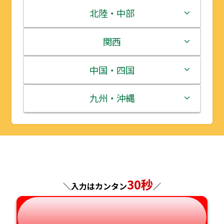
青森県
茨城県
北陸・中部
岩手県
栃木県
新潟県
関西
宮城県
群馬県
富山県
三重県
中国・四国
秋田県
埼玉県
石川県
滋賀県
鳥取県
九州・沖縄
山形県
千葉県
福井県
京都府
島根県
福岡県
福島県
東京都
山梨県
大阪府
岡山県
佐賀県
神奈川県
長野県
兵庫県
広島県
長崎県
30秒
＼入力はカンタン
／
岐阜県
奈良県
山口県
熊本県