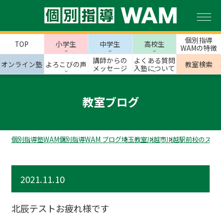
個別指導
TOP
小学生
中学生
高校生
WAMの特徴
講師からの
よくある質問
オンライン塾
よろこびの声
教室検索
メッセージ
入塾について
教室ブログ
個別指導塾WAM
個別指導WAM ブログ
埼玉教室
川越市
川越駅前校のスタ
2021.11.10
北辰テストお疲れ様です