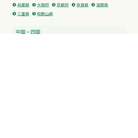
兵庫県
大阪府
京都府
奈良県
滋賀県
三重県
和歌山県
中国・四国
広島県
香川県
愛媛県
徳島県
九州・沖縄
福岡県
佐賀県
長崎県
熊本県
沖縄県
プライバシーポリシー
H.M.GROUP
WAMからのお知らせ
サイトマップ
自習室利用申込
成績保証制度 利用申込