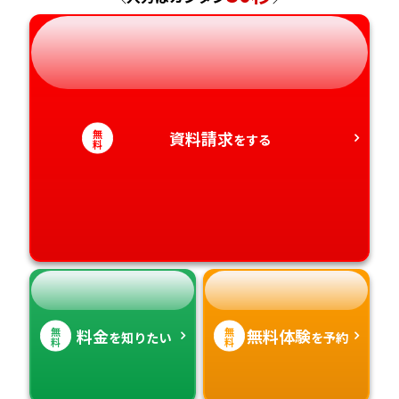
岐阜県
奈良県
山口県
熊本県
静岡県
和歌山県
徳島県
大分県
愛知県
香川県
宮崎県
無
資料請求
をする
料
愛媛県
鹿児島県
高知県
沖縄県
無
無
料金
無料体験
を知りたい
を予約
料
料