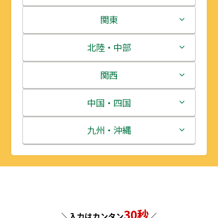
北海道
関東
青森県
茨城県
北陸・中部
岩手県
栃木県
新潟県
関西
宮城県
群馬県
富山県
三重県
中国・四国
秋田県
埼玉県
石川県
滋賀県
鳥取県
九州・沖縄
山形県
千葉県
福井県
京都府
島根県
福岡県
福島県
東京都
山梨県
大阪府
岡山県
佐賀県
神奈川県
長野県
兵庫県
広島県
長崎県
30秒
＼入力はカンタン
／