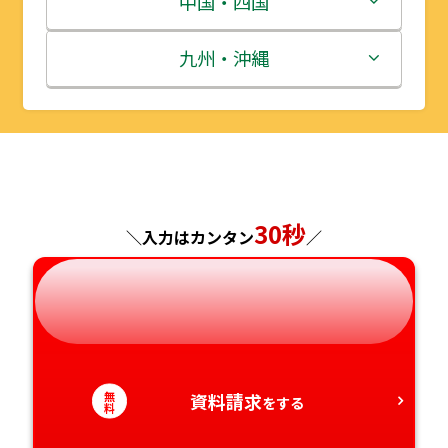
中国・四国
秋田県
埼玉県
石川県
滋賀県
鳥取県
九州・沖縄
山形県
千葉県
福井県
京都府
島根県
福岡県
福島県
東京都
山梨県
大阪府
岡山県
佐賀県
神奈川県
長野県
兵庫県
広島県
長崎県
30秒
＼入力はカンタン
／
岐阜県
奈良県
山口県
熊本県
静岡県
和歌山県
徳島県
大分県
愛知県
香川県
宮崎県
無
資料請求
をする
料
愛媛県
鹿児島県