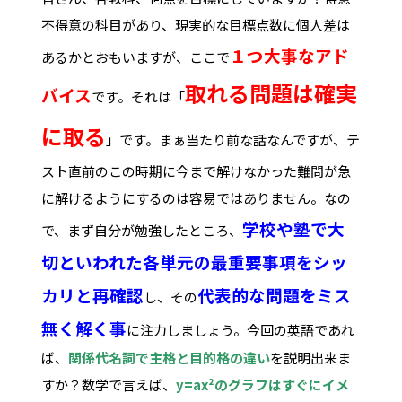
不得意の科目があり、現実的な目標点数に個人差は
１つ大事なアド
あるかとおもいますが、ここで
取れる問題は確実
バイス
です。それは「
に取る
」です。まぁ当たり前な話なんですが、テ
スト直前のこの時期に今まで解けなかった難問が急
に解けるようにするのは容易ではありません。なの
学校や塾で大
で、まず自分が勉強したところ、
切といわれた各単元の最重要事項をシッ
カリと再確認
代表的な問題をミス
し、その
無く解く事
に注力しましょう。今回の英語であれ
ば、
関係代名詞で主格と目的格の違い
を説明出来ま
すか？数学で言えば、
y
=
ax
²のグラフはすぐにイメ