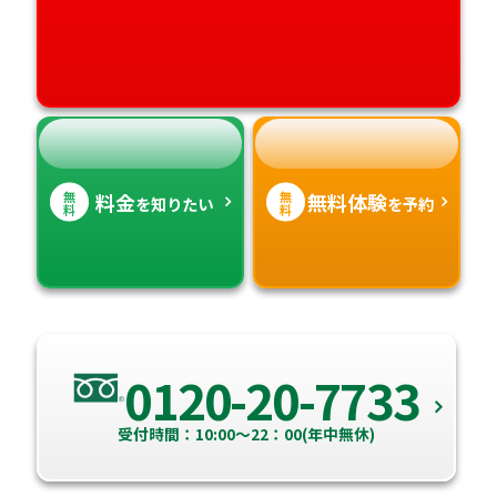
高知県
沖縄県
無
無
料金
無料体験
を知りたい
を予約
料
料
0120-20-7733
受付時間：10:00～22：00(年中無休)