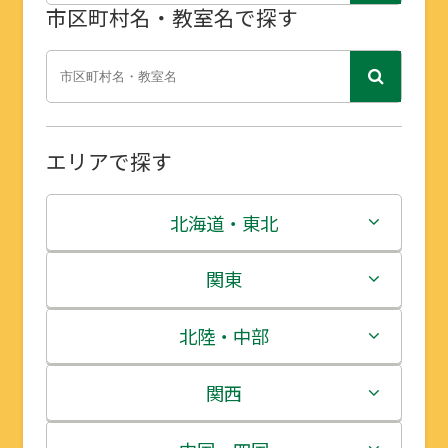
市区町村名・教室名で探す
エリアで探す
北海道・東北
北海道
関東
青森県
茨城県
北陸・中部
岩手県
栃木県
新潟県
関西
宮城県
群馬県
富山県
三重県