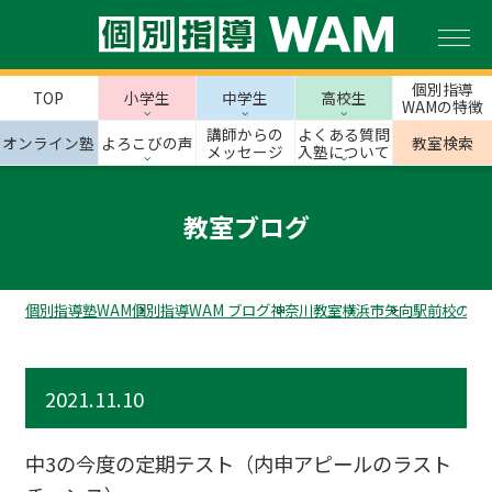
個別指導
TOP
小学生
中学生
高校生
WAMの特徴
講師からの
よくある質問
オンライン塾
よろこびの声
教室検索
メッセージ
入塾について
教室ブログ
個別指導塾WAM
個別指導WAM ブログ
神奈川教室
横浜市
矢向駅前校のス
2021.11.10
中3の今度の定期テスト（内申アピールのラスト