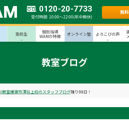
0120-20-7733
無料
受付時間 10:00～22:00(年中無休)
個別指導
高校生
オンライン塾
よろこびの声
WAMの特徴
教室ブログ
川教室
綾瀬市
深谷上校のスタッフブログ
残り99日！