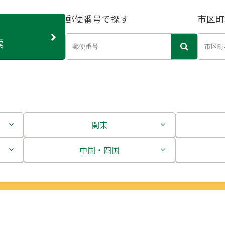
郵便番号で探す
市区町
索
関東
茨城県
中国・四国
栃木県
鳥取県
群馬県
島根県
埼玉県
岡山県