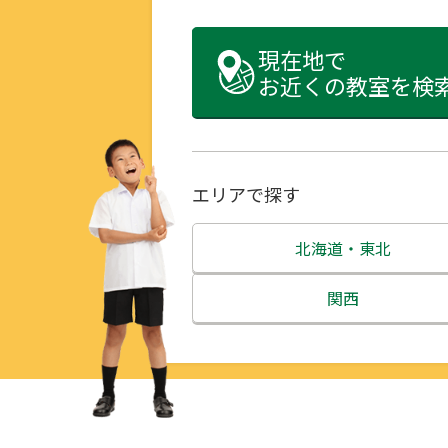
現在地で
お近くの教室を検
エリアで探す
北海道・東北
北海道
関西
青森県
三重県
岩手県
滋賀県
宮城県
京都府