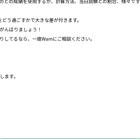
のどの成績を使用するか、計算方法、当日試験との割合、様々です
をどう過ごすかで大きな差が付きます。
がんばりましょう！
りしてるなら、一度Wamにご相談ください。
します。
城山中学校、北の台中学校、春日台中学校