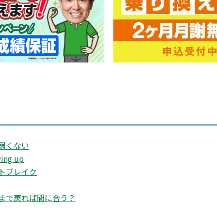
弱くない
ng up
トブレイク
まで戻れば間に合う？