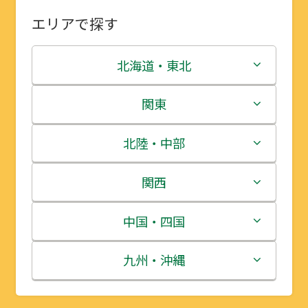
エリアで探す
北海道・東北
北海道
関東
青森県
茨城県
北陸・中部
岩手県
栃木県
新潟県
関西
宮城県
群馬県
富山県
三重県
中国・四国
秋田県
埼玉県
石川県
滋賀県
鳥取県
九州・沖縄
山形県
千葉県
福井県
京都府
島根県
福岡県