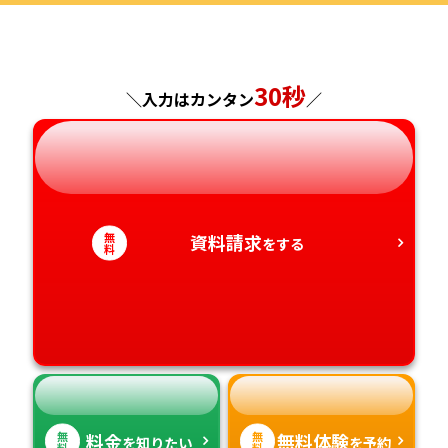
福島県
東京都
山梨県
大阪府
岡山県
佐賀県
30秒
神奈川県
長野県
兵庫県
広島県
長崎県
＼入力はカンタン
／
岐阜県
奈良県
山口県
熊本県
静岡県
和歌山県
徳島県
大分県
無
資料請求
をする
料
愛知県
香川県
宮崎県
愛媛県
鹿児島県
高知県
沖縄県
無
無
料金
無料体験
を知りたい
を予約
料
料