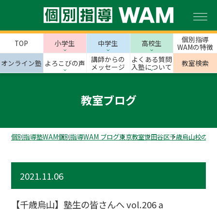
個別指導
TOP
小学生
中学生
高校生
WAMの特徴
講師からの
よくある質問
オンライン塾
よろこびの声
教室検索
メッセージ
入塾について
教室ブログ
個別指導塾WAM
個別指導WAM ブログ
東京教室
世田谷区
千歳烏山校のス
2021.11.06
【千歳烏山】塾生の皆さんへ vol.206 a