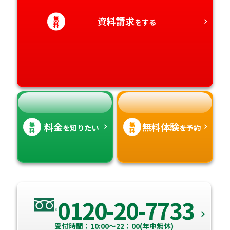
無
資料請求
をする
愛知県
料
香川県
宮崎県
愛媛県
鹿児島県
高知県
沖縄県
無
無
料金
無料体験
を知りたい
を予約
料
料
0120-20-7733
受付時間：10:00～22：00(年中無休)