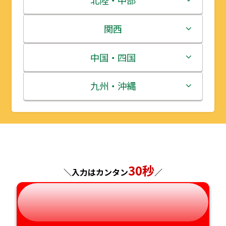
北陸・中部
岩手県
栃木県
新潟県
関西
宮城県
群馬県
富山県
三重県
中国・四国
秋田県
埼玉県
石川県
滋賀県
鳥取県
九州・沖縄
山形県
千葉県
福井県
京都府
島根県
福岡県
福島県
東京都
山梨県
大阪府
岡山県
佐賀県
神奈川県
長野県
30秒
兵庫県
広島県
長崎県
＼入力はカンタン
／
岐阜県
奈良県
山口県
熊本県
静岡県
和歌山県
徳島県
大分県