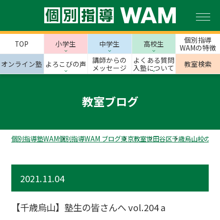
個別指導
TOP
小学生
中学生
高校生
WAMの特徴
講師からの
よくある質問
オンライン塾
よろこびの声
教室検索
メッセージ
入塾について
教室ブログ
個別指導塾WAM
個別指導WAM ブログ
東京教室
世田谷区
千歳烏山校のス
2021.11.04
【千歳烏山】塾生の皆さんへ vol.204 a