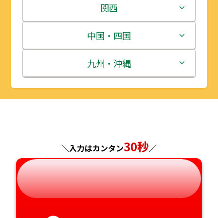
岩手県
栃木県
新潟県
関西
宮城県
群馬県
富山県
三重県
中国・四国
秋田県
埼玉県
石川県
滋賀県
鳥取県
九州・沖縄
山形県
千葉県
福井県
京都府
島根県
福岡県
福島県
東京都
山梨県
大阪府
岡山県
佐賀県
神奈川県
長野県
兵庫県
広島県
長崎県
30秒
＼入力はカンタン
／
岐阜県
奈良県
山口県
熊本県
静岡県
和歌山県
徳島県
大分県