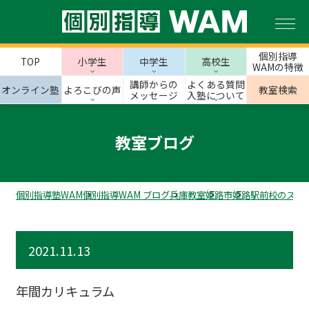
個別指導
TOP
小学生
中学生
高校生
WAMの特徴
講師からの
よくある質問
オンライン塾
よろこびの声
教室検索
メッセージ
入塾について
教室ブログ
個別指導塾WAM
個別指導WAM ブログ
兵庫教室
姫路市
姫路駅前校のスタ
2021.11.13
年間カリキュラム