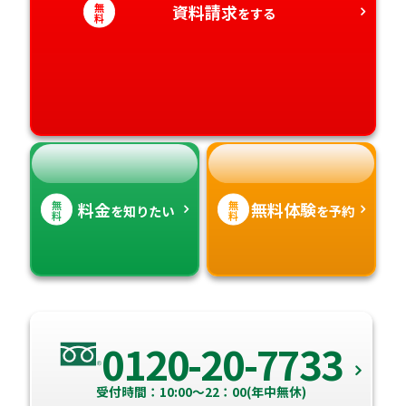
愛知県
無
資料請求
香川県
宮崎県
をする
料
愛媛県
鹿児島県
高知県
沖縄県
無
無
料金
無料体験
を知りたい
を予約
料
料
0120-20-7733
受付時間：10:00～22：00(年中無休)