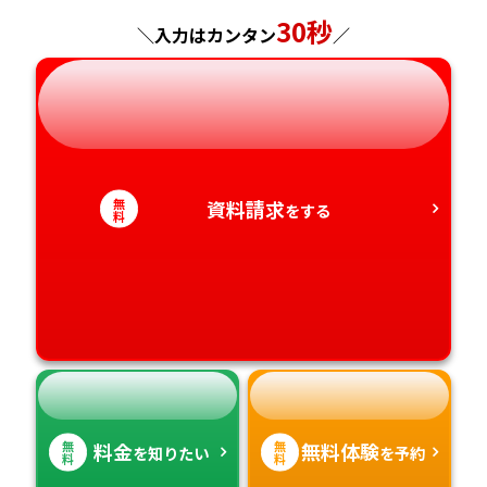
神奈川県
長野県
兵庫県
広島県
長崎県
30秒
＼入力はカンタン
／
岐阜県
奈良県
山口県
熊本県
静岡県
和歌山県
徳島県
大分県
愛知県
香川県
宮崎県
無
資料請求
をする
料
愛媛県
鹿児島県
高知県
沖縄県
無
無
料金
無料体験
を知りたい
を予約
料
料