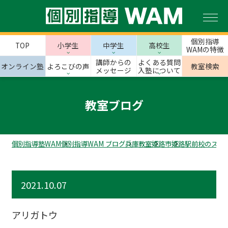
個別指導
TOP
小学生
中学生
高校生
WAMの特徴
講師からの
よくある質問
オンライン塾
よろこびの声
教室検索
メッセージ
入塾について
教室ブログ
個別指導塾WAM
個別指導WAM ブログ
兵庫教室
姫路市
姫路駅前校のスタ
2021.10.07
アリガトウ