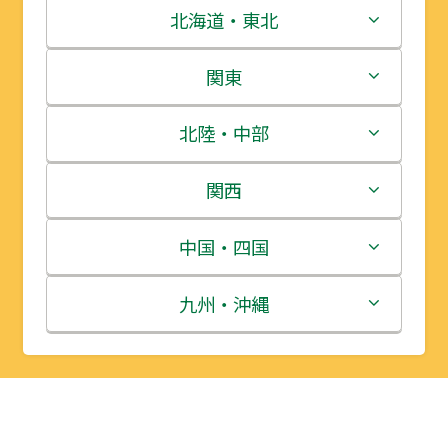
北海道・東北
北海道
関東
青森県
茨城県
北陸・中部
岩手県
栃木県
新潟県
関西
宮城県
群馬県
富山県
三重県
中国・四国
秋田県
埼玉県
石川県
滋賀県
鳥取県
九州・沖縄
山形県
千葉県
福井県
京都府
島根県
福岡県
福島県
東京都
山梨県
大阪府
岡山県
佐賀県