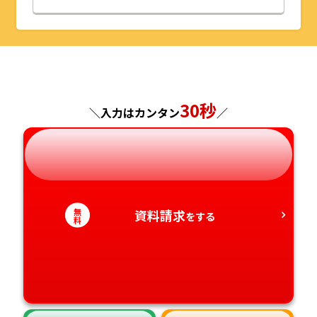
山形県
千葉県
福井県
京都府
島根県
福岡県
福島県
東京都
山梨県
大阪府
岡山県
佐賀県
30秒
神奈川県
長野県
兵庫県
広島県
長崎県
＼入力はカンタン
／
岐阜県
奈良県
山口県
熊本県
静岡県
和歌山県
徳島県
大分県
無
資料請求
をする
料
愛知県
香川県
宮崎県
愛媛県
鹿児島県
高知県
沖縄県