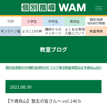
個別指導
TOP
小学生
中学生
高校生
WAMの特徴
講師からの
よくある質問
オンライン塾
よろこびの声
教室検索
メッセージ
入塾について
教室ブログ
個別指導塾WAM
個別指導WAM ブログ
東京教室
世田谷区
千歳烏山校のス
2021.08.30
【千歳烏山】塾生の皆さんへ vol.140 b