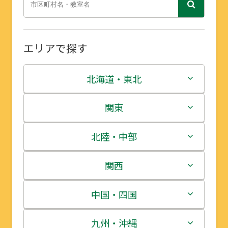
エリアで探す
北海道・東北
北海道
関東
青森県
茨城県
北陸・中部
岩手県
栃木県
新潟県
関西
宮城県
群馬県
富山県
三重県
中国・四国
秋田県
埼玉県
石川県
滋賀県
鳥取県
九州・沖縄