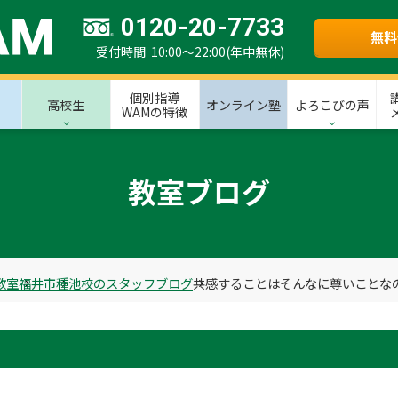
0120-20-7733
無料
受付時間 10:00～22:00(年中無休)
個別指導
高校生
オンライン塾
よろこびの声
WAMの特徴
教室ブログ
教室
福井市
種池校のスタッフブログ
共感することはそんなに尊いことな