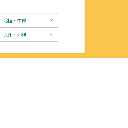
北陸・中部
新潟県
九州・沖縄
富山県
福岡県
石川県
佐賀県
福井県
長崎県
山梨県
熊本県
長野県
大分県
岐阜県
宮崎県