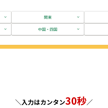
関東
茨城県
中国・四国
栃木県
鳥取県
群馬県
島根県
埼玉県
岡山県
千葉県
広島県
東京都
山口県
30秒
神奈川県
徳島県
＼入力はカンタン
／