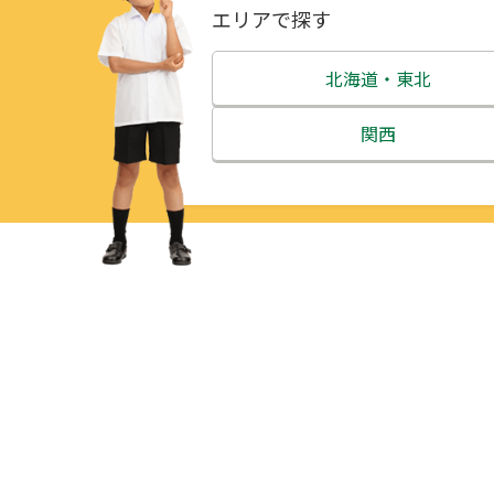
エリアで探す
北海道・東北
北海道
関西
青森県
三重県
岩手県
滋賀県
宮城県
京都府
秋田県
大阪府
山形県
兵庫県
福島県
奈良県