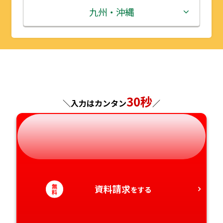
秋田県
埼玉県
石川県
滋賀県
鳥取県
九州・沖縄
山形県
千葉県
福井県
京都府
島根県
福岡県
福島県
東京都
山梨県
大阪府
岡山県
佐賀県
神奈川県
長野県
兵庫県
広島県
長崎県
30秒
＼入力はカンタン
／
岐阜県
奈良県
山口県
熊本県
静岡県
和歌山県
徳島県
大分県
愛知県
香川県
宮崎県
無
資料請求
をする
料
愛媛県
鹿児島県