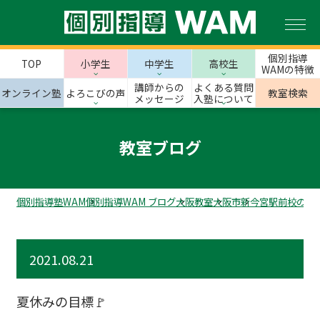
個別指導
TOP
小学生
中学生
高校生
WAMの特徴
講師からの
よくある質問
オンライン塾
よろこびの声
教室検索
メッセージ
入塾について
教室ブログ
個別指導塾WAM
個別指導WAM ブログ
大阪教室
大阪市
新今宮駅前校のス
2021.08.21
夏休みの目標🚩