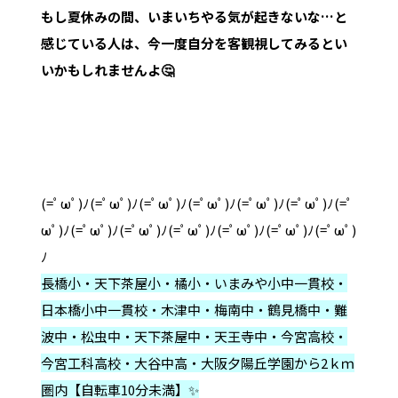
もし夏休みの間、いまいちやる気が起きないな…と
感じている人は、今一度自分を客観視してみるとい
いかもしれませんよ🤔
(=ﾟωﾟ)ﾉ(=ﾟωﾟ)ﾉ(=ﾟωﾟ)ﾉ(=ﾟωﾟ)ﾉ(=ﾟωﾟ)ﾉ(=ﾟωﾟ)ﾉ(=ﾟ
ωﾟ)ﾉ(=ﾟωﾟ)ﾉ(=ﾟωﾟ)ﾉ(=ﾟωﾟ)ﾉ(=ﾟωﾟ)ﾉ(=ﾟωﾟ)ﾉ(=ﾟωﾟ)
ﾉ
長橋小・天下茶屋小・橘小・いまみや小中一貫校・
日本橋小中一貫校・木津中・梅南中・鶴見橋中・難
波中・松虫中・天下茶屋中・天王寺中・今宮高校・
今宮工科高校・大谷中高・大阪夕陽丘学園から2ｋｍ
圏内【自転車10分未満】✨