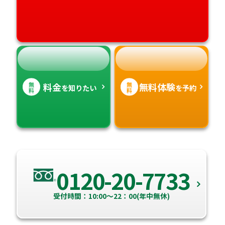
高知県
沖縄県
無
無
料金
無料体験
を知りたい
を予約
料
料
0120-20-7733
受付時間：10:00～22：00(年中無休)