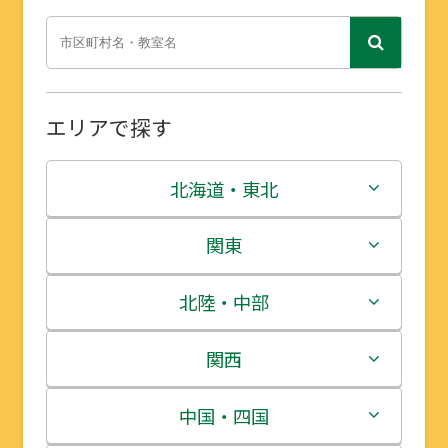
エリアで探す
北海道・東北
北海道
関東
青森県
茨城県
北陸・中部
岩手県
栃木県
新潟県
関西
宮城県
群馬県
富山県
三重県
中国・四国