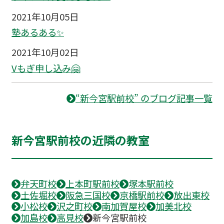
2021年10月05日
塾あるある✨
2021年10月02日
Vもぎ申し込み🤗
“新今宮駅前校” のブログ記事一覧
新今宮駅前校の近隣の教室
弁天町校
上本町駅前校
塚本駅前校
土佐堀校
阪急三国校
京橋駅前校
放出東校
小松校
沢之町校
南加賀屋校
加美北校
加島校
高見校
新今宮駅前校