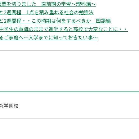
週間を切りました 直前期の学習～理科編〜
と2週間程 1点を積み重ねる社会の勉強法
と2週間程・・この時期は何をするべきか 国語編
中学生の意識のままで進学すると高校で大変なことに・・
るご家庭へ～入学までに知っておきたい事～
究学園校