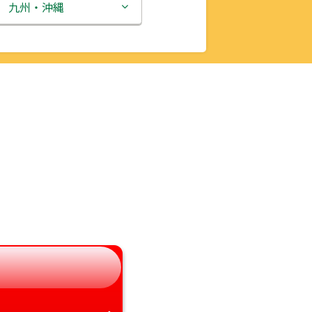
新潟県
九州・沖縄
富山県
福岡県
石川県
佐賀県
福井県
長崎県
山梨県
熊本県
長野県
大分県
岐阜県
宮崎県
静岡県
鹿児島県
愛知県
沖縄県