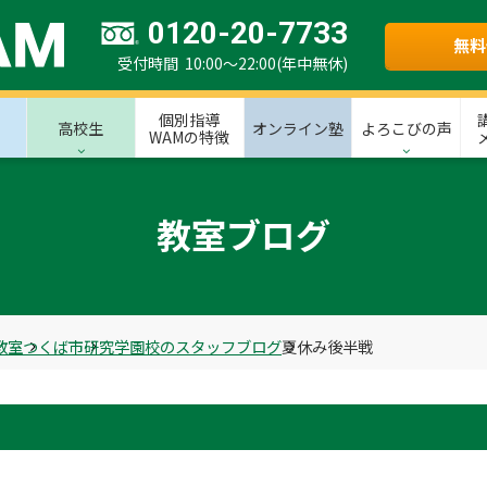
0120-20-7733
無料
受付時間 10:00～22:00(年中無休)
個別指導
高校生
オンライン塾
よろこびの声
WAMの特徴
教室ブログ
教室
つくば市
研究学園校のスタッフブログ
夏休み後半戦