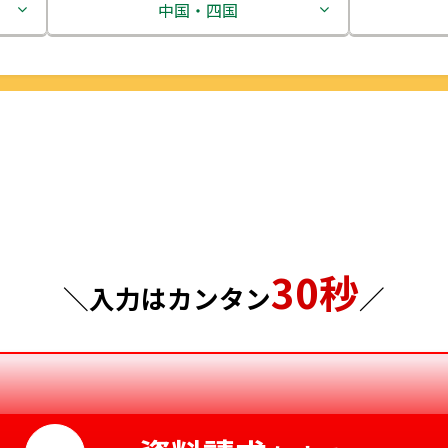
茨城県
中国・四国
栃木県
鳥取県
群馬県
島根県
埼玉県
岡山県
千葉県
広島県
東京都
山口県
30秒
＼入力はカンタン
／
神奈川県
徳島県
香川県
愛媛県