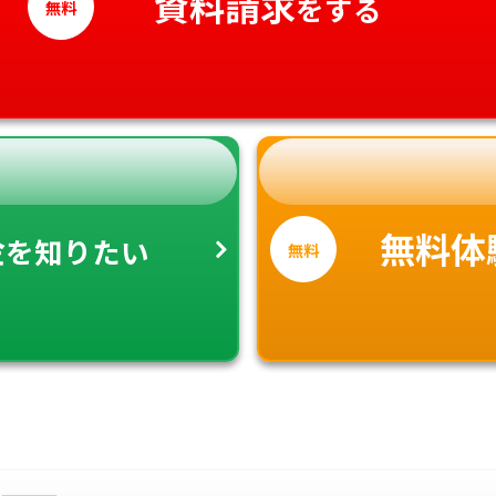
資料請求
をする
高知県
無料
金
無料体
を知りたい
無料