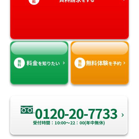
料
愛知県
香川県
宮崎県
愛媛県
鹿児島県
高知県
沖縄県
無
無
料金
無料体験
を知りたい
を予約
料
料
0120-20-7733
受付時間：10:00～22：00(年中無休)