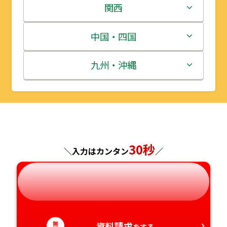
岩手県
栃木県
新潟県
関西
宮城県
群馬県
富山県
三重県
中国・四国
秋田県
埼玉県
石川県
滋賀県
鳥取県
九州・沖縄
山形県
千葉県
福井県
京都府
島根県
福岡県
福島県
東京都
山梨県
大阪府
岡山県
佐賀県
神奈川県
30秒
長野県
兵庫県
広島県
長崎県
＼入力はカンタン
／
岐阜県
奈良県
山口県
熊本県
静岡県
和歌山県
徳島県
大分県
無
資料請求
をする