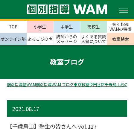
個別指導
TOP
小学生
中学生
高校生
WAMの特徴
講師からの
よくある質問
オンライン塾
よろこびの声
教室検索
メッセージ
入塾について
教室ブログ
個別指導塾WAM
個別指導WAM ブログ
東京教室
世田谷区
千歳烏山校のス
2021.08.17
【千歳烏山】塾生の皆さんへ vol.127